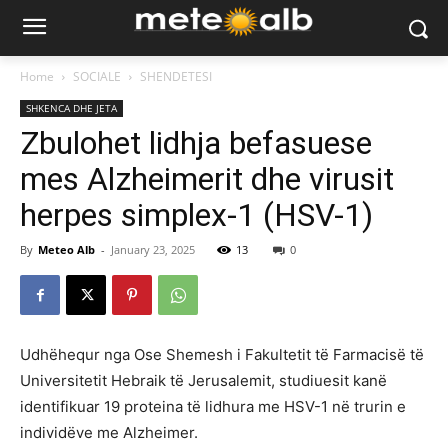
Home
SOCIALE
SHENDETESI
SHKENCA DHE JETA
Zbulohet lidhja befasuese
mes Alzheimerit dhe virusit
herpes simplex-1 (HSV-1)
By
Meteo Alb
-
January 23, 2025
13
0
Udhëhequr nga Ose Shemesh i Fakultetit të Farmacisë të
Universitetit Hebraik të Jerusalemit, studiuesit kanë
identifikuar 19 proteina të lidhura me HSV-1 në trurin e
individëve me Alzheimer.