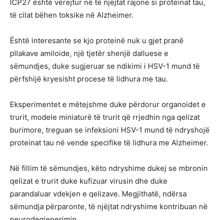
ICP27 është vërejtur në të njëjtat rajone si proteinat tau,
të cilat bëhen toksike në Alzheimer.
Është interesante se kjo proteinë nuk u gjet pranë
pllakave amiloide, një tjetër shenjë dalluese e
sëmundjes, duke sugjeruar se ndikimi i HSV-1 mund të
përfshijë kryesisht procese të lidhura me tau.
Eksperimentet e mëtejshme duke përdorur organoidet e
trurit, modele miniaturë të trurit që rrjedhin nga qelizat
burimore, treguan se infeksioni HSV-1 mund të ndryshojë
proteinat tau në vende specifike të lidhura me Alzheimer.
Në fillim të sëmundjes, këto ndryshime dukej se mbronin
qelizat e trurit duke kufizuar virusin dhe duke
parandaluar vdekjen e qelizave. Megjithatë, ndërsa
sëmundja përparonte, të njëjtat ndryshime kontribuan në
neurodegjenerimin.