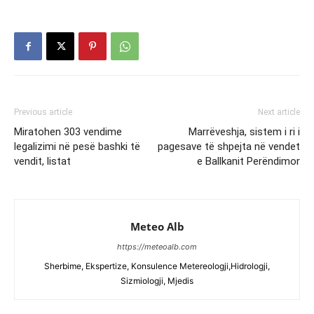
Previous article
Next article
Miratohen 303 vendime
Marrëveshja, sistem i ri i
legalizimi në pesë bashki të
pagesave të shpejta në vendet
vendit, listat
e Ballkanit Perëndimor
Meteo Alb
https://meteoalb.com
Sherbime, Ekspertize, Konsulence Metereologji,Hidrologji,
Sizmiologji, Mjedis