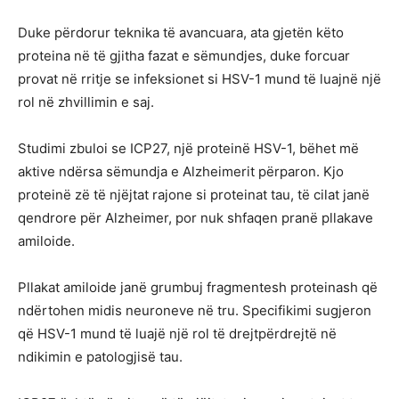
Duke përdorur teknika të avancuara, ata gjetën këto
proteina në të gjitha fazat e sëmundjes, duke forcuar
provat në rritje se infeksionet si HSV-1 mund të luajnë një
rol në zhvillimin e saj.
Studimi zbuloi se ICP27, një proteinë HSV-1, bëhet më
aktive ndërsa sëmundja e Alzheimerit përparon. Kjo
proteinë zë të njëjtat rajone si proteinat tau, të cilat janë
qendrore për Alzheimer, por nuk shfaqen pranë pllakave
amiloide.
Pllakat amiloide janë grumbuj fragmentesh proteinash që
ndërtohen midis neuroneve në tru. Specifikimi sugjeron
që HSV-1 mund të luajë një rol të drejtpërdrejtë në
ndikimin e patologjisë tau.