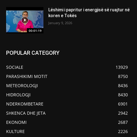
Lëshimi i papritur i energjisë së ruajtur në
koren e Tokës
January 9, 2026
00:01:19
POPULAR CATEGORY
SOCIALE
13929
PARASHIKIMI MOTIT
8750
METEOROLOGJI
8436
HIDROLOGJI
8430
NDERKOMBETARE
6901
SHKENCA DHE JETA
2942
EKONOMI
2687
KULTURE
2226