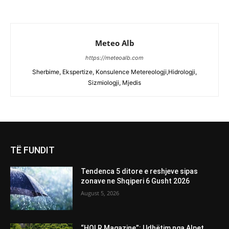
Meteo Alb
https://meteoalb.com
Sherbime, Ekspertize, Konsulence Metereologji,Hidrologji,
Sizmiologji, Mjedis
TË FUNDIT
Tendenca 5 ditore e reshjeve sipas
zonave ne Shqiperi 6 Gusht 2026
August 5, 2026
“HOLR Magazine”: Udhëtim nga Alpet