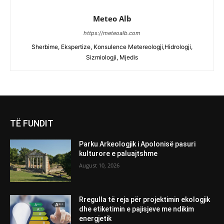
Meteo Alb
https://meteoalb.com
Sherbime, Ekspertize, Konsulence Metereologji,Hidrologji,
Sizmiologji, Mjedis
TË FUNDIT
Parku Arkeologjik i Apolonisë pasuri
kulturore e paluajtshme
August 10, 2026
Rregulla të reja për projektimin ekologjik
dhe etiketimin e pajisjeve me ndikim
energjetik