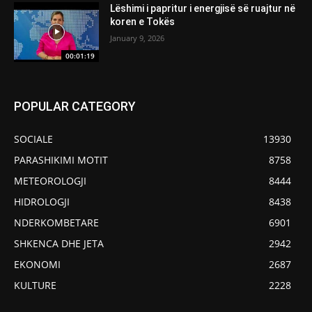
Lëshimi i papritur i energjisë së ruajtur në
koren e Tokës
January 9, 2026
00:01:19
POPULAR CATEGORY
SOCIALE
13930
PARASHIKIMI MOTIT
8758
METEOROLOGJI
8444
HIDROLOGJI
8438
NDERKOMBETARE
6901
SHKENCA DHE JETA
2942
EKONOMI
2687
KULTURE
2228