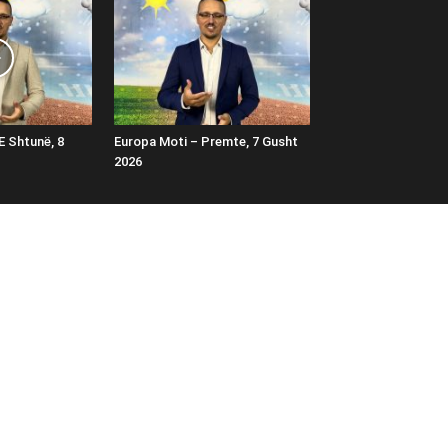
E Shtunë, 8
Europa Moti – Premte, 7 Gusht
2026