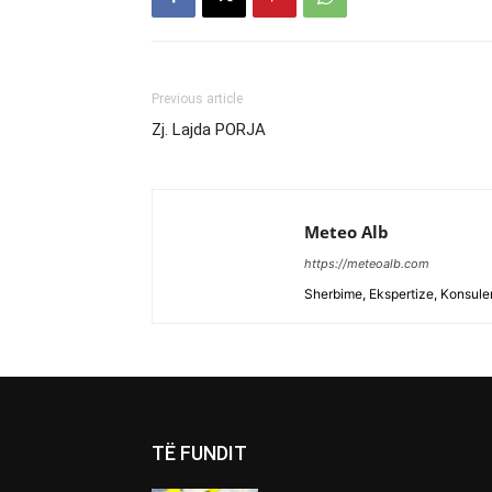
Previous article
Zj. Lajda PORJA
Meteo Alb
https://meteoalb.com
Sherbime, Ekspertize, Konsulen
TË FUNDIT