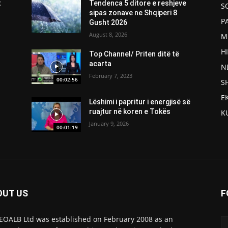
t
Tendenca 5 ditore e reshjeve
S
sipas zonave ne Shqiperi 8
P
Gusht 2026
August 8, 2026
M
H
Top Channel/ Priten ditë të
acarta
N
February 7, 2023
00:02:56
S
E
Lëshimi i papritur i energjisë së
ruajtur në koren e Tokës
K
January 9, 2026
00:01:19
OUT US
F
OALB Ltd was established on February 2008 as an