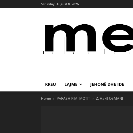
Saturday, August 8, 2026
KREU
LAJME
JEHONË DHE IDE
Home
PARASHIKIMI MOTIT
Z. Hakil OSMANI