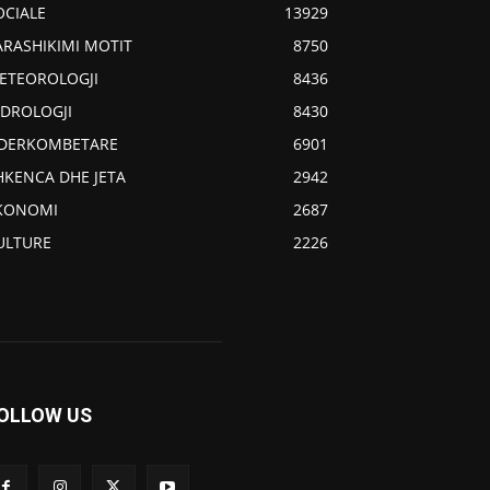
OCIALE
13929
ARASHIKIMI MOTIT
8750
ETEOROLOGJI
8436
IDROLOGJI
8430
DERKOMBETARE
6901
HKENCA DHE JETA
2942
KONOMI
2687
ULTURE
2226
OLLOW US