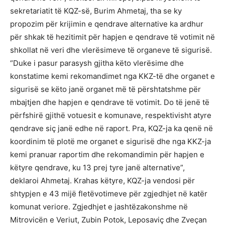
sekretariatit të KQZ-së, Burim Ahmetaj, tha se ky
propozim për krijimin e qendrave alternative ka ardhur
për shkak të hezitimit për hapjen e qendrave të votimit në
shkollat në veri dhe vlerësimeve të organeve të sigurisë.
“Duke i pasur parasysh gjitha këto vlerësime dhe
konstatime kemi rekomandimet nga KKZ-të dhe organet e
sigurisë se këto janë organet më të përshtatshme për
mbajtjen dhe hapjen e qendrave të votimit. Do të jenë të
përfshirë gjithë votuesit e komunave, respektivisht atyre
qendrave siç janë edhe në raport. Pra, KQZ-ja ka qenë në
koordinim të plotë me organet e sigurisë dhe nga KKZ-ja
kemi pranuar raportim dhe rekomandimin për hapjen e
këtyre qendrave, ku 13 prej tyre janë alternative”,
deklaroi Ahmetaj. Krahas këtyre, KQZ-ja vendosi për
shtypjen e 43 mijë fletëvotimeve për zgjedhjet në katër
komunat veriore. Zgjedhjet e jashtëzakonshme në
Mitrovicën e Veriut, Zubin Potok, Leposaviç dhe Zveçan