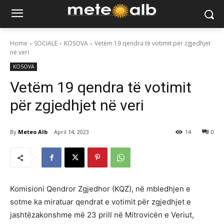
Home
SOCIALE
KOSOVA
​Vetëm 19 qendra të votimit për zgjedhjet
në veri
KOSOVA
​Vetëm 19 qendra të votimit
për zgjedhjet në veri
By
Meteo Alb
April 14, 2023
14
0
Komisioni Qendror Zgjedhor (KQZ), në mbledhjen e
sotme ka miratuar qendrat e votimit për zgjedhjet e
jashtëzakonshme më 23 prill në Mitrovicën e Veriut,