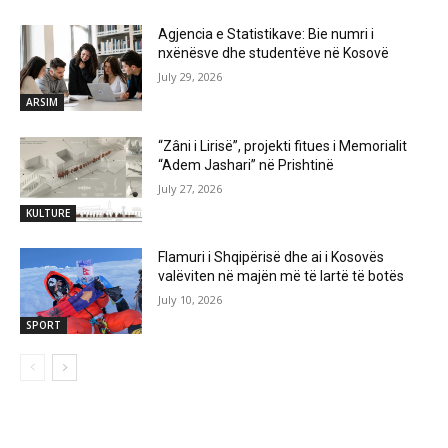
Agjencia e Statistikave: Bie numri i
nxënësve dhe studentëve në Kosovë
July 29, 2026
ARSIM
“Zâni i Lirisë”, projekti fitues i Memorialit
“Adem Jashari” në Prishtinë
July 27, 2026
KULTURE
Flamuri i Shqipërisë dhe ai i Kosovës
valëviten në majën më të lartë të botës
July 10, 2026
SPORT