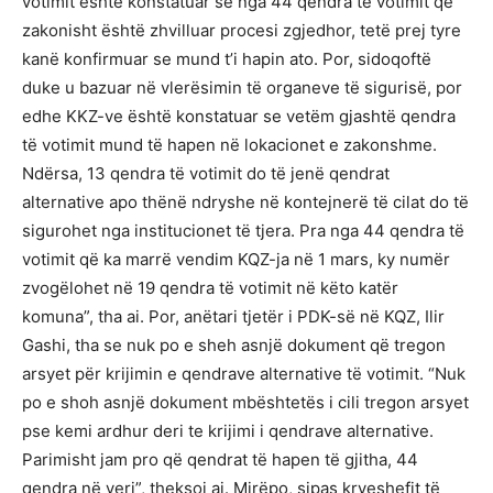
votimit është konstatuar se nga 44 qendra të votimit që
zakonisht është zhvilluar procesi zgjedhor, tetë prej tyre
kanë konfirmuar se mund t’i hapin ato. Por, sidoqoftë
duke u bazuar në vlerësimin të organeve të sigurisë, por
edhe KKZ-ve është konstatuar se vetëm gjashtë qendra
të votimit mund të hapen në lokacionet e zakonshme.
Ndërsa, 13 qendra të votimit do të jenë qendrat
alternative apo thënë ndryshe në kontejnerë të cilat do të
sigurohet nga institucionet të tjera. Pra nga 44 qendra të
votimit që ka marrë vendim KQZ-ja në 1 mars, ky numër
zvogëlohet në 19 qendra të votimit në këto katër
komuna”, tha ai. Por, anëtari tjetër i PDK-së në KQZ, Ilir
Gashi, tha se nuk po e sheh asnjë dokument që tregon
arsyet për krijimin e qendrave alternative të votimit. “Nuk
po e shoh asnjë dokument mbështetës i cili tregon arsyet
pse kemi ardhur deri te krijimi i qendrave alternative.
Parimisht jam pro që qendrat të hapen të gjitha, 44
qendra në veri”, theksoi ai. Mirëpo, sipas kryeshefit të