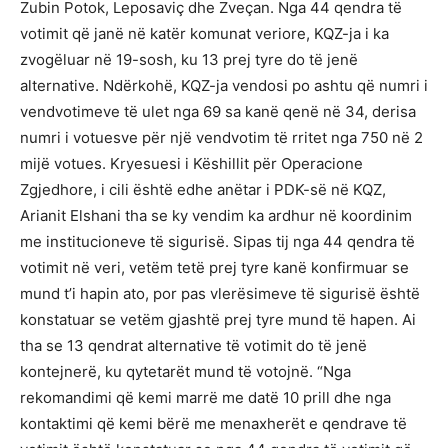
Zubin Potok, Leposaviç dhe Zveçan. Nga 44 qendra të
votimit që janë në katër komunat veriore, KQZ-ja i ka
zvogëluar në 19-sosh, ku 13 prej tyre do të jenë
alternative. Ndërkohë, KQZ-ja vendosi po ashtu që numri i
vendvotimeve të ulet nga 69 sa kanë qenë në 34, derisa
numri i votuesve për një vendvotim të rritet nga 750 në 2
mijë votues. Kryesuesi i Këshillit për Operacione
Zgjedhore, i cili është edhe anëtar i PDK-së në KQZ,
Arianit Elshani tha se ky vendim ka ardhur në koordinim
me institucioneve të sigurisë. Sipas tij nga 44 qendra të
votimit në veri, vetëm tetë prej tyre kanë konfirmuar se
mund t’i hapin ato, por pas vlerësimeve të sigurisë është
konstatuar se vetëm gjashtë prej tyre mund të hapen. Ai
tha se 13 qendrat alternative të votimit do të jenë
kontejnerë, ku qytetarët mund të votojnë. “Nga
rekomandimi që kemi marrë me datë 10 prill dhe nga
kontaktimi që kemi bërë me menaxherët e qendrave të