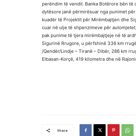
perëndim të vendit. Banka Botërore bën të 
dytësore janë përmirësuar nga punimet për 
kuadër të Projektit për Mirëmbajtjen dhe S
cuar në ulje të shpenzimeve për automjetet
pak punime të tjera mirëmbajtjeje në të ard
Sigurinë Rrugore, u përfshinë 336 km rrugë
/Qendër/Lindje – Tiranë – Dibër, 286 km rru
Elbasan-Korçë, 419 kilometra dhe në Rajoni
Share