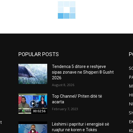
POPULAR POSTS
P
Tendenca 5 ditore e reshjeve
S
sipas zonave ne Shqiperi 8 Gusht
P
2026
August 8, 2026
M
H
Top Channel/ Priten ditë të
acarta
N
February 7, 2023
00:02:56
S
E
t
Lëshimi i papritur i energjisë së
ruajtur në koren e Tokës
K