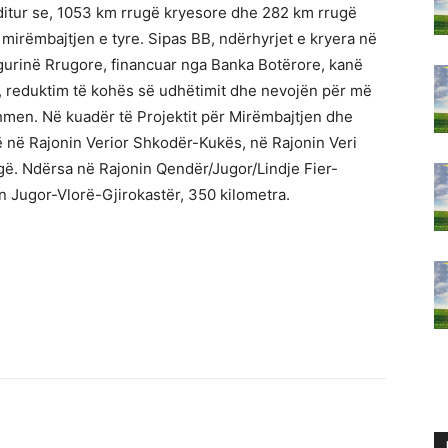
ditur se, 1053 km rrugë kryesore dhe 282 km rrugë
mirëmbajtjen e tyre. Sipas BB, ndërhyrjet e kryera në
igurinë Rrugore, financuar nga Banka Botërore, kanë
, reduktim të kohës së udhëtimit dhe nevojën për më
hmen. Në kuadër të Projektit për Mirëmbajtjen dhe
 në Rajonin Verior Shkodër-Kukës, në Rajonin Veri
gë. Ndërsa në Rajonin Qendër/Jugor/Lindje Fier-
n Jugor-Vlorë-Gjirokastër, 350 kilometra.