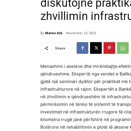
diskutojnë praktik
zhvillimin infrastr
By
Meteo Alb
November 23, 2023
Share
Menaxhimi i aseteve dhe mirëmbajtja efektiv
qëndrueshme. Ekspertë nga vendet e Ballk
gjatë një seminari dyditor për praktikat më
infrastrukturore në rajon. Ekspertët e Bank
në zhvillimin e qëndrueshëm të infrastruktu
përmirësimin në tërësi të sistemit të transp
investimet në infrastrukturën rrugore të ci
kilometra rrugë janë përfshirë në program
Botërore në rehabilitimin e plotë të akseve