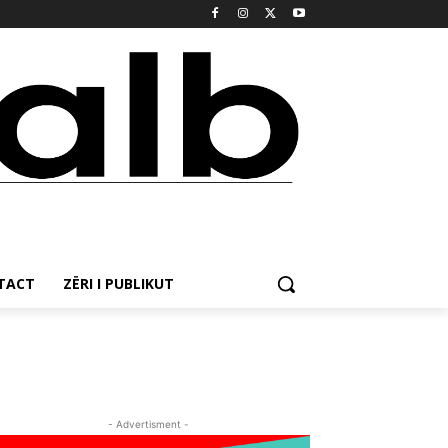
NTACT
ZËRI I PUBLIKUT
- Advertisment -