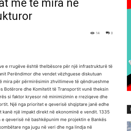
at më të mira në
ukturor
14
0
e e rrugëve është thelbësore për një infrastrukturë të
anit Perëndimor dhe vendet vëzhguese diskutuan
 të mira për përmirësimin zhvillimeve të qëndrueshme
ës Botërore dhe Komitetit të Transportit vunë theksin
rës si faktor kryesor në minimizimin e rreziqeve dhe
ortit. Një nga prioritet e qeverisë shqiptare janë edhe
lat kanë një impakt direkt në ekonominë e vendit. 1335
in e qeverisë në bashkëpunim me projektin e Bankës
 kombëtare nga jugu në veri dhe nga lindja në