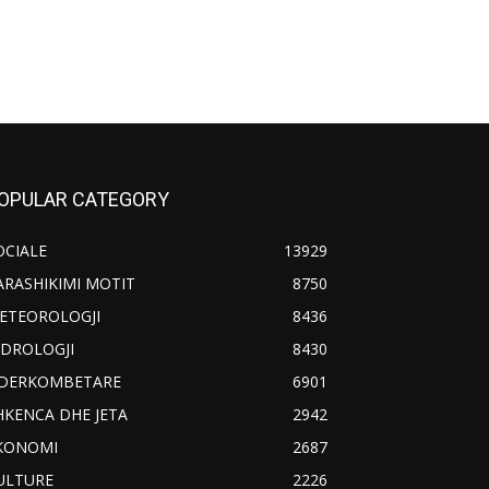
OPULAR CATEGORY
OCIALE
13929
ARASHIKIMI MOTIT
8750
ETEOROLOGJI
8436
IDROLOGJI
8430
DERKOMBETARE
6901
HKENCA DHE JETA
2942
KONOMI
2687
ULTURE
2226