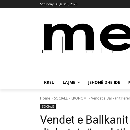
Saturday, August 8, 2026
KREU
LAJME
JEHONË DHE IDE
Home
SOCIALE
EKONOMI
Vendet e Ballkanit Perën
SOCIALE
Vendet e Ballkani