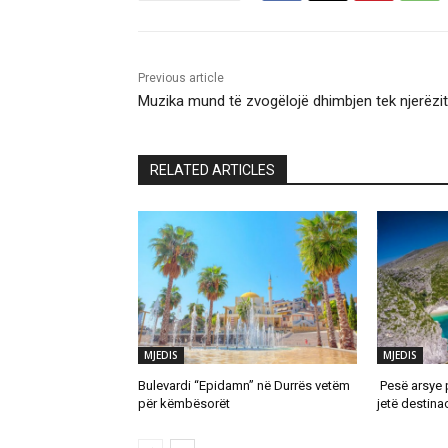
Previous article
Muzika mund të zvogëlojë dhimbjen tek njerëzit
RELATED ARTICLES
MJEDIS
MJEDIS
Bulevardi “Epidamn” në Durrës vetëm
Pesë arsye 
për këmbësorët
jetë destina