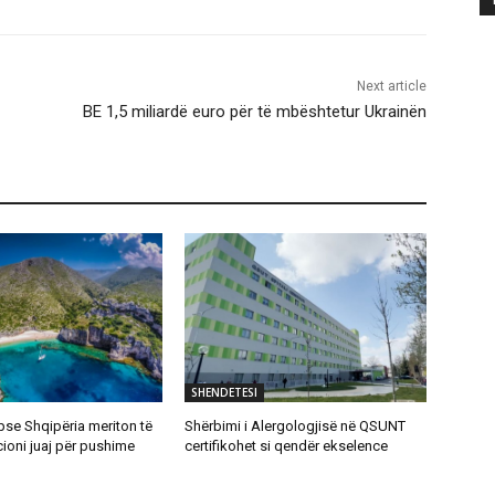
Next article
BE 1,5 miliardë euro për të mbështetur Ukrainën
SHENDETESI
pse Shqipëria meriton të
Shërbimi i Alergologjisë në QSUNT
cioni juaj për pushime
certifikohet si qendër ekselence