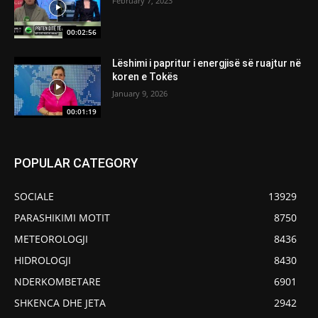
February 7, 2023
00:02:56
Lëshimi i papritur i energjisë së ruajtur në
koren e Tokës
January 9, 2026
00:01:19
POPULAR CATEGORY
SOCIALE
13929
PARASHIKIMI MOTIT
8750
METEOROLOGJI
8436
HIDROLOGJI
8430
NDERKOMBETARE
6901
SHKENCA DHE JETA
2942