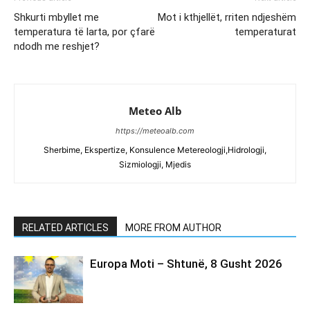
Shkurti mbyllet me
Mot i kthjellët, rriten ndjeshëm
temperatura të larta, por çfarë
temperaturat
ndodh me reshjet?
Meteo Alb
https://meteoalb.com
Sherbime, Ekspertize, Konsulence Metereologji,Hidrologji,
Sizmiologji, Mjedis
RELATED ARTICLES
MORE FROM AUTHOR
Europa Moti – Shtunë, 8 Gusht 2026