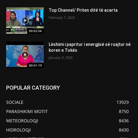
Top Channel/ Priten ditë të acarta
February 7, 2023
00:02:56
Lëshimi i papritur i energjisë së ruajtur në
koren e Tokës
January 9, 2026
00:01:19
POPULAR CATEGORY
SOCIALE
13929
PARASHIKIMI MOTIT
8750
METEOROLOGJI
8436
HIDROLOGJI
8430