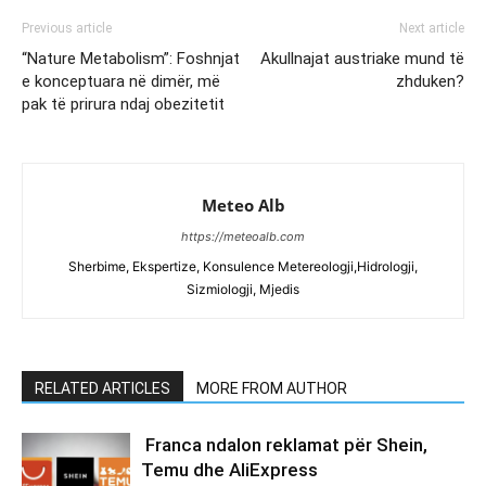
Previous article
Next article
“Nature Metabolism”: Foshnjat
Akullnajat austriake mund të
e konceptuara në dimër, më
zhduken?
pak të prirura ndaj obezitetit
Meteo Alb
https://meteoalb.com
Sherbime, Ekspertize, Konsulence Metereologji,Hidrologji,
Sizmiologji, Mjedis
RELATED ARTICLES
MORE FROM AUTHOR
Franca ndalon reklamat për Shein,
Temu dhe AliExpress