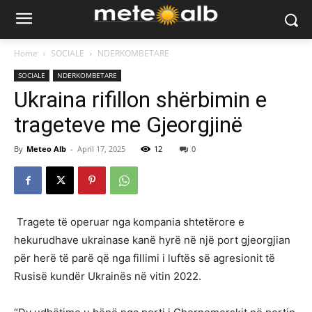
Home
SOCIALE
NDERKOMBETARE
SOCIALE
NDERKOMBETARE
Ukraina rifillon shërbimin e
trageteve me Gjeorgjinë
By
Meteo Alb
-
April 17, 2025
12
0
Tragete të operuar nga kompania shtetërore e
hekurudhave ukrainase kanë hyrë në një port gjeorgjian
për herë të parë që nga fillimi i luftës së agresionit të
Rusisë kundër Ukrainës në vitin 2022.