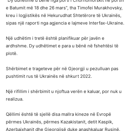
“Dy udhëtime u bënë nga porti i Chornomorskit në portin
e Batumit më 18 dhe 26 mars”, tha Timofei Murakhovsky,
kreu i logjistikës në Hekurudhat Shtetërore të Ukrainës,
sipas një raporti nga agjencia e lajmeve Interfax-Ukraine.
Një udhëtim i tretë është planifikuar për javën e
ardhshme. Dy udhëtimet e para u bënë në fshehtësi të
plotë.
Shërbimet e trageteve për në Gjeorgji u pezulluan pas
pushtimit rus të Ukrainës në shkurt 2022.
Një rifillim i shërbimit u njoftua verën e kaluar, por nuk u
realizua.
Qëllimi është të sjellë disa mallra kineze në Evropë
përmes Ukrainës, përmes Kazakistanit, detit Kaspik,
Azerbajxhanit dhe Gjeorgjisë duke anashkaluar Rusinë.