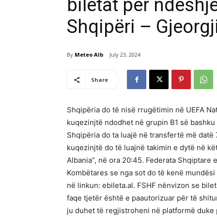
biletat për ndeshje
Shqipëri – Gjeorgj
By
Meteo Alb
July 23, 2024
Share
Shqipëria do të nisë rrugëtimin në UEFA Nati
kuqezinjtë ndodhet në grupin B1 së bashku
Shqipëria do ta luajë në transfertë më datë
kuqezinjtë do të luajnë takimin e dytë në kë
Albania”, në ora 20:45. Federata Shqiptare e 
Kombëtares se nga sot do të kenë mundësi që
në linkun: ebileta.al. FSHF nënvizon se bil
faqe tjetër është e paautorizuar për të shitur
ju duhet të regjistroheni në platformë duke