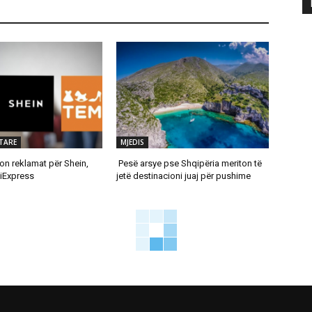
TARE
MJEDIS
on reklamat për Shein,
Pesë arsye pse Shqipëria meriton të
iExpress
jetë destinacioni juaj për pushime