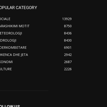
OPULAR CATEGORY
OCIALE
13929
ARASHIKIMI MOTIT
8750
ETEOROLOGJI
8436
IDROLOGJI
8430
DERKOMBETARE
6901
HKENCA DHE JETA
2942
KONOMI
2687
ULTURE
2226
OLLOW US