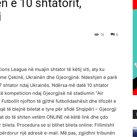
n e 10 shtatorit,
i
16
0
ons League në muajin shtator të këtij viti, aty ku
 me Çekinë, Ukrainën dhe Gjeorgjinë. Ndeshjen e parë
 7 shtator ndaj Ukrainës. Ndërsa më datë 10 shtator
të kompeticion ndaj Gjeorgjisë në stadiumin “Air
Futbollit njofton të gjithë futbolldashësit dhe tifozët e
 të blejnë biletat e tyre për sfidë Shqipëri – Gjeorgji
etat do të shiten vetëm ONLINE në këtë link dhe çdo
 bileta. Procedura se si blihet bileta online: Fillimisht
 përdorur një adresë e-mail. Më pas, zgjidhni tribunën