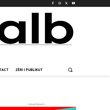
NTACT
ZËRI I PUBLIKUT
- Advertisment -