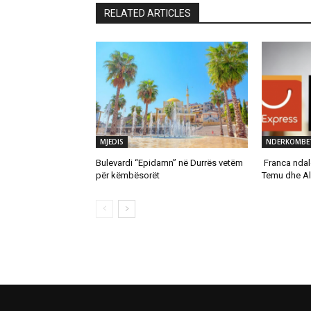
RELATED ARTICLES
MJEDIS
NDERKOMBE
Bulevardi “Epidamn” në Durrës vetëm
Franca ndal
për këmbësorët
Temu dhe Al