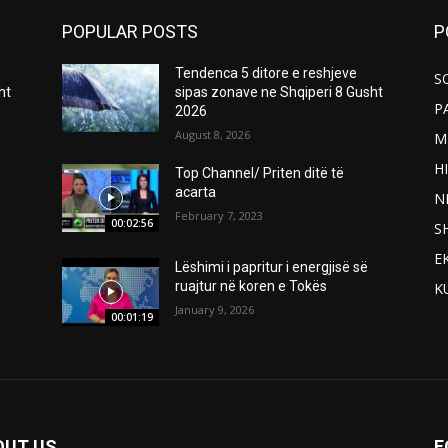
POPULAR POSTS
P
Tendenca 5 ditore e reshjeve
S
ht
sipas zonave ne Shqiperi 8 Gusht
P
2026
August 8, 2026
M
H
Top Channel/ Priten ditë të
acarta
N
February 7, 2023
00:02:56
S
E
Lëshimi i papritur i energjisë së
ruajtur në koren e Tokës
K
January 9, 2026
00:01:19
OUT US
F