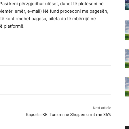
Pasi keni përzgjedhur ulëset, duhet të plotësoni në
mbiemër, emër, e-mail) Në fund procedoni me pagesën,
 të konfirmohet pagesa, bileta do të mbërrijë në
në platformë.
Next article
Raporti i KE: Turizmi në Shqipëri u rrit me 86%