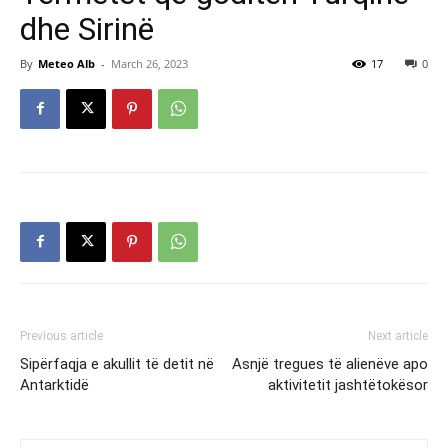
dhe Sirinë
By
Meteo Alb
-
March 26, 2023
17
0
Previous article
Next article
Sipërfaqja e akullit të detit në
Asnjë tregues të alienëve apo
Antarktidë
aktivitetit jashtëtokësor