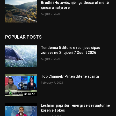
Bredhi i Hotovës, një nga thesaret më të
çmuara natyrore
August 7, 2026
POPULAR POSTS
Tendenca 5 ditore e reshjeve sipas
zonave ne Shqiperi 7 Gusht 2026
August 7, 2026
Top Channel/ Priten ditë të acarta
February 7, 2023
00:02:56
Lëshimi i papritur i energjisë së ruajtur në
koren e Tokës