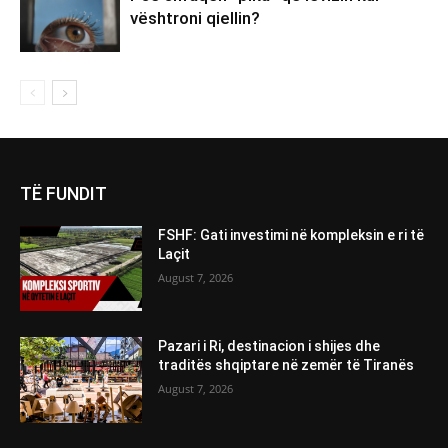
vështroni qiellin?
TË FUNDIT
FSHF: Gati investimi në kompleksin e ri të
Laçit
August 7, 2026
Pazari i Ri, destinacion i shijes dhe
traditës shqiptare në zemër të Tiranës
August 7, 2026