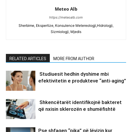
Meteo Alb
https://meteoalb.com
Sherbime, Ekspertize, Konsulence Metereologji,Hidrologji,
Sizmiologji, Mjedis
RELATED ARTICLES
MORE FROM AUTHOR
Studiuesit hedhin dyshime mbi
efektivitetin e produkteve “anti-aging”
Shkencëtarët identifikojnë bakteret
që nxisin sklerozën e shumëfishtë
Pse shfaqen “pika” që lëvizin kur