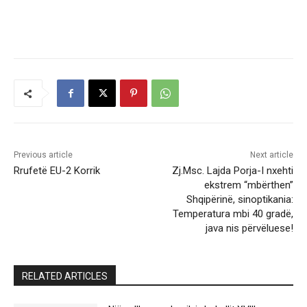
Previous article
Next article
Rrufetë EU-2 Korrik
Zj.Msc. Lajda Porja-I nxehti
ekstrem “mbërthen”
Shqipërinë, sinoptikania:
Temperatura mbi 40 gradë,
java nis përvëluese!
RELATED ARTICLES