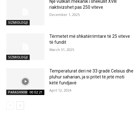
Një vullkan mekanik i shekullit XVIII
riaktivizohet pas 250 viteve
December 1, 2025
SIZMIOLOGJI
Tërmetet më shkatërrimtare të 25 viteve
të fundit
March 31, 2025
SIZMIOLOGJI
Temperaturat deri në 33 gradë Celsius dhe
pluhur saharian, ja si pritet të jetë moti
këtë fundjavë
April 12, 2024
PARASHIKIMI MOTIT
00:02:21