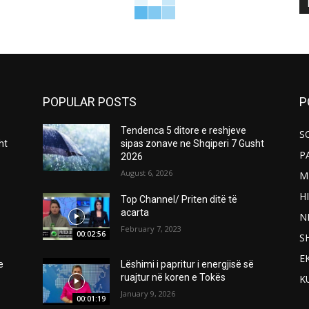
POPULAR POSTS
P
Tendenca 5 ditore e reshjeve
S
ht
sipas zonave ne Shqiperi 7 Gusht
P
2026
August 6, 2026
M
H
Top Channel/ Priten ditë të
acarta
N
February 7, 2023
00:02:56
S
E
e
Lëshimi i papritur i energjisë së
ruajtur në koren e Tokës
K
January 9, 2026
00:01:19