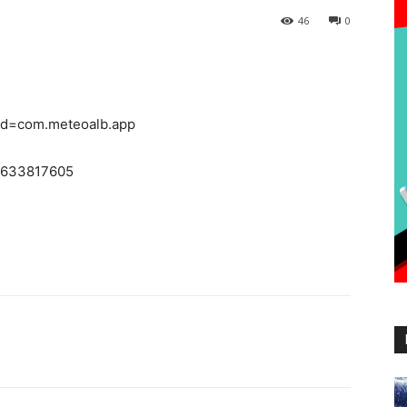
46
0
s?id=com.meteoalb.app
d1633817605