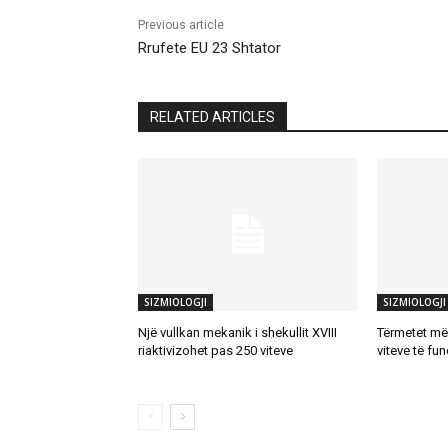
Previous article
Rrufete EU 23 Shtator
RELATED ARTICLES
SIZMIOLOGJI
SIZMIOLOGJI
Një vullkan mekanik i shekullit XVIII
Tërmetet më 
riaktivizohet pas 250 viteve
viteve të fun