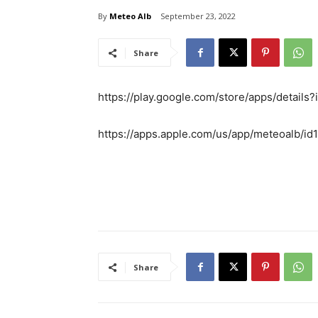
By
Meteo Alb
September 23, 2022
Share
https://play.google.com/store/apps/detail
https://apps.apple.com/us/app/meteoalb/i
Share