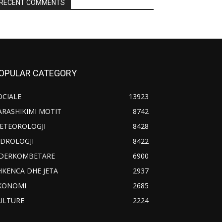
RECENT COMMENTS
OPULAR CATEGORY
OCIALE
13923
ARASHIKIMI MOTIT
8742
ETEOROLOGJI
8428
IDROLOGJI
8422
DERKOMBETARE
6900
HKENCA DHE JETA
2937
KONOMI
2685
ULTURE
2224