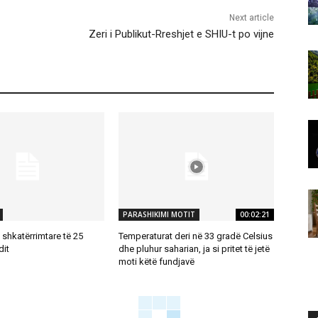
Next article
Zeri i Publikut-Rreshjet e SHIU-t po vijne
PARASHIKIMI MOTIT
00:02:21
shkatërrimtare të 25
Temperaturat deri në 33 gradë Celsius
dit
dhe pluhur saharian, ja si pritet të jetë
moti këtë fundjavë