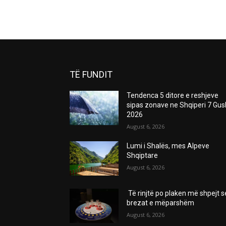
TË FUNDIT
Tendenca 5 ditore e reshjeve
sipas zonave ne Shqiperi 7 Gus
2026
August 6, 2026
Lumi i Shalës, mes Alpeve
Shqiptare
August 6, 2026
Të rinjtë po plaken më shpejt s
brezat e mëparshëm
August 6, 2026