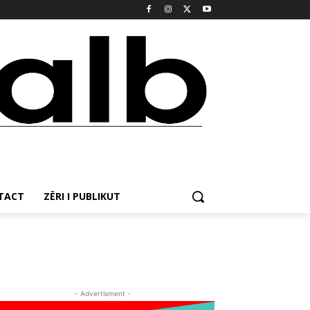
NTACT
ZËRI I PUBLIKUT
- Advertisment -