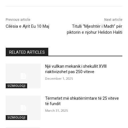
Previous article
Next article
Cilësia e Ajrit Eu 10 Maj
Titulli “Mjeshtër i Madh” për
piktorin e njohur Helidon Haliti
RELATED ARTICLES
Një vullkan mekanik i shekullit XVIII
riaktivizohet pas 250 viteve
December 1, 2025
SIZMIOLOGJI
Tërmetet më shkatërrimtare të 25 viteve
të fundit
March 31, 2025
SIZMIOLOGJI