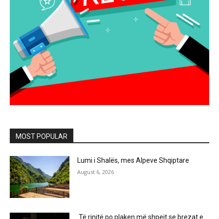
MOST POPULAR
Lumi i Shalës, mes Alpeve Shqiptare
August 6, 2026
Të rinjtë po plaken më shpejt se brezat e