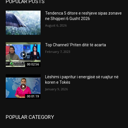
POPULAR POSTS
Tendenca 5 ditore e reshjeve sipas zonave
ne Shqiperi 6 Gusht 2026
August 6, 2026
Top Channel/ Priten ditë të acarta
February 7, 2023
00:02:56
Lëshimi i papritur i energjisë së ruajtur në
koren e Tokës
January 9, 2026
00:01:19
POPULAR CATEGORY