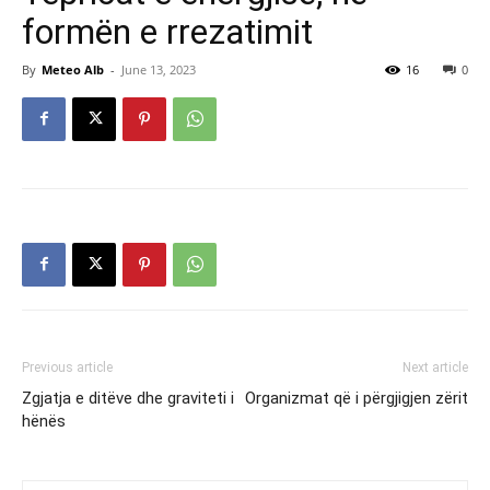
formën e rrezatimit
By
Meteo Alb
-
June 13, 2023
16
0
Previous article
Next article
Zgjatja e ditëve dhe graviteti i
Organizmat që i përgjigjen zërit
hënës