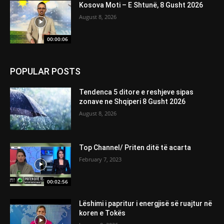
Kosova Moti – E Shtunë, 8 Gusht 2026
August 8, 2026
00:00:06
POPULAR POSTS
Tendenca 5 ditore e reshjeve sipas
zonave ne Shqiperi 8 Gusht 2026
August 8, 2026
Top Channel/ Priten ditë të acarta
February 7, 2023
00:02:56
Lëshimi i papritur i energjisë së ruajtur në
koren e Tokës