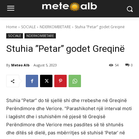
Home
SOCIALE
NDERKOMBETARE
Stuhia ”Petar” godet Greqinë
SOCIALE
NDERKOMBETARE
Stuhia ”Petar” godet Greqinë
By
Meteo Alb
August 5, 2023
54
0
Stuhia ”Petar” do të sjellë shi dhe rrebeshe në Greqinë
Perëndimore dhe Veriore. ”Parashikohet një interval moti
i lagësht dhe i stuhishëm në pjesë të Greqisë
Perëndimore dhe Veriore mes pasdites së të shtunës
dhe ditës së dielë, pas mbërritjes së stuhisë ‘Petar’ në