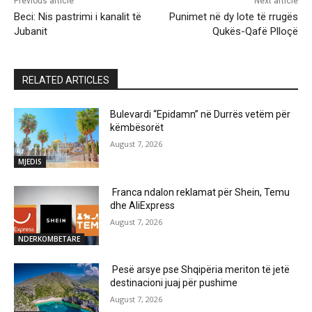
Previous article
Next article
Beci: Nis pastrimi i kanalit të
Punimet në dy lote të rrugës
Jubanit
Qukës-Qafë Plloçë
RELATED ARTICLES
Bulevardi “Epidamn” në Durrës vetëm për
këmbësorët
August 7, 2026
MJEDIS
Franca ndalon reklamat për Shein, Temu
dhe AliExpress
August 7, 2026
NDERKOMBETARE
Pesë arsye pse Shqipëria meriton të jetë
destinacioni juaj për pushime
August 7, 2026