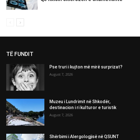
TË FUNDIT
Pse truri i kujton më mirë surprizat?
August 7, 2026
Muzeu i Lundrimit në Shkodër,
destinacion i ri kulturor e turistik
August 7, 2026
Shërbimi i Alergologjisë në QSUNT