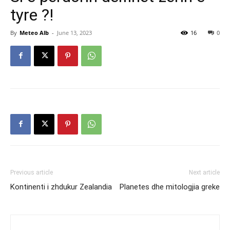
tyre ?!
By
Meteo Alb
-
June 13, 2023
16
0
Previous article
Next article
Kontinenti i zhdukur Zealandia
Planetes dhe mitologjia greke