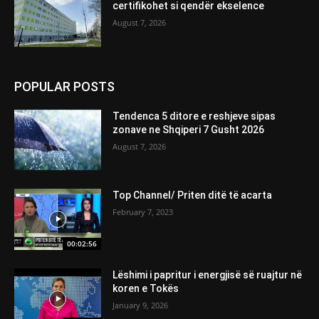
certifikohet si qendër ekselence
August 7, 2026
POPULAR POSTS
Tendenca 5 ditore e reshjeve sipas
zonave ne Shqiperi 7 Gusht 2026
August 7, 2026
Top Channel/ Priten ditë të acarta
February 7, 2023
00:02:56
Lëshimi i papritur i energjisë së ruajtur në
koren e Tokës
January 9, 2026