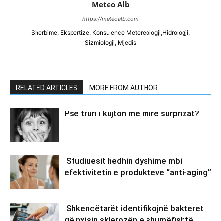
Meteo Alb
https://meteoalb.com
Sherbime, Ekspertize, Konsulence Metereologji,Hidrologji,
Sizmiologji, Mjedis
RELATED ARTICLES
MORE FROM AUTHOR
Pse truri i kujton më mirë surprizat?
Studiuesit hedhin dyshime mbi
efektivitetin e produkteve “anti-aging”
Shkencëtarët identifikojnë bakteret
që nxisin sklerozën e shumëfishtë