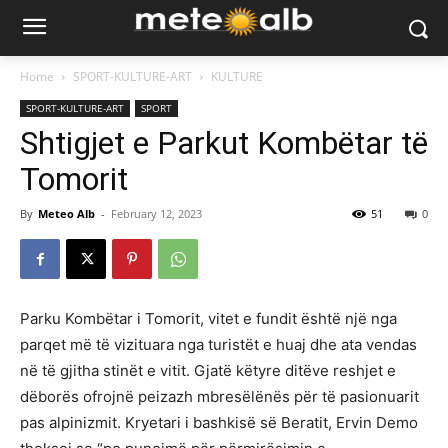
Home
SPORT-KULTURE-ART
KULTURE
SPORT-KULTURE-ART
SPORT
Shtigjet e Parkut Kombëtar të
Tomorit
By
Meteo Alb
-
February 12, 2023
51
0
Parku Kombëtar i Tomorit, vitet e fundit është një nga
parqet më të vizituara nga turistët e huaj dhe ata vendas
në të gjitha stinët e vitit. Gjatë këtyre ditëve reshjet e
dëborës ofrojnë peizazh mbresëlënës për të pasionuarit
pas alpinizmit. Kryetari i bashkisë së Beratit, Ervin Demo