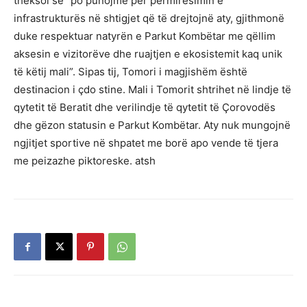
theksoi se “po punojmë për përmirësimin e
infrastrukturës në shtigjet që të drejtojnë aty, gjithmonë
duke respektuar natyrën e Parkut Kombëtar me qëllim
aksesin e vizitorëve dhe ruajtjen e ekosistemit kaq unik
të këtij mali”. Sipas tij, Tomori i magjishëm është
destinacion i çdo stine. Mali i Tomorit shtrihet në lindje të
qytetit të Beratit dhe verilindje të qytetit të Çorovodës
dhe gëzon statusin e Parkut Kombëtar. Aty nuk mungojnë
ngjitjet sportive në shpatet me borë apo vende të tjera
me peizazhe piktoreske. atsh