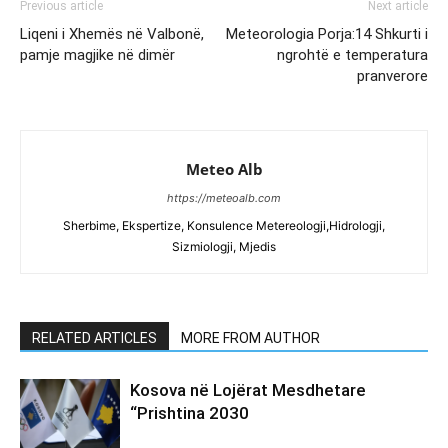
Previous article
Next article
Liqeni i Xhemës në Valbonë,
Meteorologia Porja:14 Shkurti i
pamje magjike në dimër
ngrohtë e temperatura
pranverore
Meteo Alb
https://meteoalb.com
Sherbime, Ekspertize, Konsulence Metereologji,Hidrologji,
Sizmiologji, Mjedis
RELATED ARTICLES
MORE FROM AUTHOR
Kosova në Lojërat Mesdhetare
“Prishtina 2030