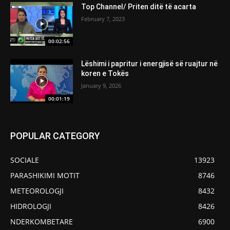
Top Channel/ Priten ditë të acarta
February 7, 2023
00:02:56
Lëshimi i papritur i energjisë së ruajtur në
koren e Tokës
January 9, 2026
00:01:19
POPULAR CATEGORY
SOCIALE
13923
PARASHIKIMI MOTIT
8746
METEOROLOGJI
8432
HIDROLOGJI
8426
NDERKOMBETARE
6900