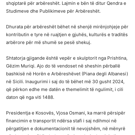
shqiptarë për arbëreshët. Lajmin e bën të ditur Qendra e
Studimeve dhe Publikimeve për Arbëreshët.
Dhurata për arbëreshët bëhet në shenjë mirënjohjeje për
kontributin e tyre në ruajtjen e gjuhës, kulturës e traditës
arbërore për më shumë se pesë shekuj.
Shtatorja gjigande është vepër e skulptorit nga Prishtina,
Gëzim Muriqi. Ajo do të vendoset në sheshin përballë
bashkisë në Horën e Arbëreshëvet (Piana degli Albanesi)
në Sicili. Inaugurimi i saj do të bëhet më 30 gusht 2024,
që përkon edhe me datën e themelimit të ngulimit, i cili
daton që nga viti 1488.
Presidentja e Kosovës, Vjosa Osmani, ka marrë përsipër
financimin e transportit ndërsa stafi i saj ndihmoi në
përgatitjen e dokumentacionit të nevojshëm, në mënyrë