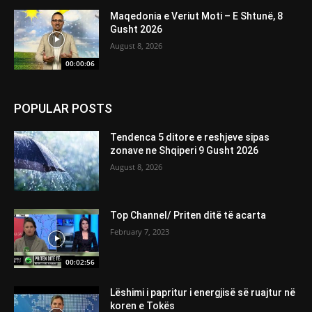
Maqedonia e Veriut Moti – E Shtunë, 8
Gusht 2026
August 8, 2026
00:00:06
POPULAR POSTS
Tendenca 5 ditore e reshjeve sipas
zonave ne Shqiperi 9 Gusht 2026
August 8, 2026
Top Channel/ Priten ditë të acarta
February 7, 2023
00:02:56
Lëshimi i papritur i energjisë së ruajtur në
koren e Tokës