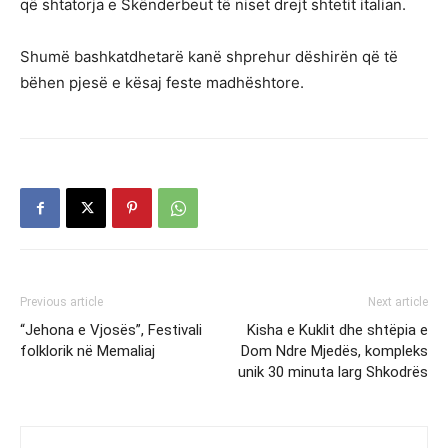
që shtatorja e Skënderbeut të niset drejt shtetit italian.
Shumë bashkatdhetarë kanë shprehur dëshirën që të
bëhen pjesë e kësaj feste madhështore.
Previous article
Next article
“Jehona e Vjosës”, Festivali
Kisha e Kuklit dhe shtëpia e
folklorik në Memaliaj
Dom Ndre Mjedës, kompleks
unik 30 minuta larg Shkodrës