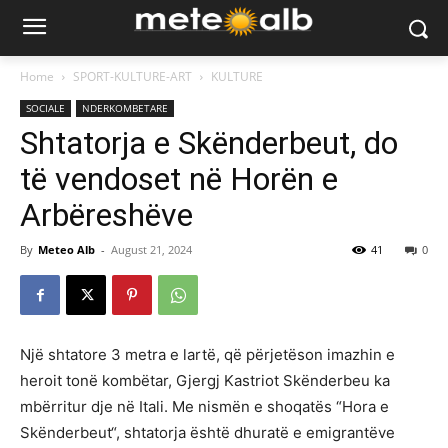
Home
SPORT-KULTURE-ART
KULTURE
SOCIALE
NDERKOMBETARE
Shtatorja e Skënderbeut, do
të vendoset në Horën e
Arbëreshëve
By
Meteo Alb
-
August 21, 2024
41
0
Një shtatore 3 metra e lartë, që përjetëson imazhin e
heroit tonë kombëtar, Gjergj Kastriot Skënderbeu ka
mbërritur dje në Itali. Me nismën e shoqatës “Hora e
Skënderbeut“, shtatorja është dhuratë e emigrantëve