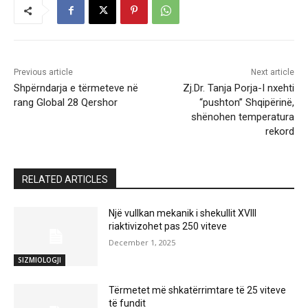
Previous article
Next article
Shpërndarja e tërmeteve në
Zj.Dr. Tanja Porja-I nxehti
rang Global 28 Qershor
“pushton” Shqipërinë,
shënohen temperatura
rekord
RELATED ARTICLES
Një vullkan mekanik i shekullit XVIII
riaktivizohet pas 250 viteve
December 1, 2025
SIZMIOLOGJI
Tërmetet më shkatërrimtare të 25 viteve
të fundit