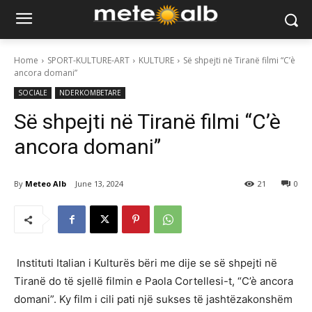
Home
SPORT-KULTURE-ART
KULTURE
Së shpejti në Tiranë filmi “C’è
ancora domani”
SOCIALE
NDERKOMBETARE
Së shpejti në Tiranë filmi “C’è
ancora domani”
By
Meteo Alb
June 13, 2024
21
0
Instituti Italian i Kulturës bëri me dije se së shpejti në
Tiranë do të sjellë filmin e Paola Cortellesi-t, “C’è ancora
domani”. Ky film i cili pati një sukses të jashtëzakonshëm