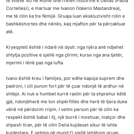
të viteve ‘40 në Romë dhe rrëfen historinë e Delias (Paola
Cortellesi), e martuar me Ivanon (Valerio Mastandrea),
me të cilin ka tre fëmijë. Gruaja luan ekskluzivisht rolin e
bashkëshortes dhe nënës, kaq mjafton për ta përcaktuar
atë.
Kryeqyteti është i ndarë në dysh: nga njëra anë ndjehet
shtytja pozitive e sjellë nga çlirimi; kurse nga ana tjetër,
mjerimi i lënë pas nga lufta.
Ivano është kreu i familjes, por edhe kapoja suprem dhe
padroni, i cili punon fort për të çuar ndonjë të ardhur në
shtëpi. Ai nuk e humbet kurrë rastin për ta shprehur këtë
gjë, ndonjëherë me ton shpërfillës dhe herë të tjera duke
vënë në përdorim rripin. I vetmi person për të cilin ka
respekt është babai i tij, një burrë i moshuar, inatçor dhe
shpesh tiran, për të cilin Delia kujdeset sikur të ishte
kujdestare. E vetmja që mund t’i sjellë lehtësim gruas