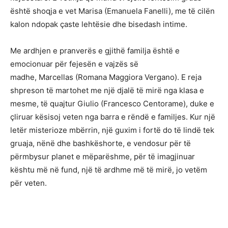
është shoqja e vet Marisa (Emanuela Fanelli), me të cilën
kalon ndopak çaste lehtësie dhe bisedash intime.
Me ardhjen e pranverës e gjithë familja është e
emocionuar për fejesën e vajzës së
madhe, Marcellas (Romana Maggiora Vergano). E reja
shpreson të martohet me një djalë të mirë nga klasa e
mesme, të quajtur Giulio (Francesco Centorame), duke e
çliruar kësisoj veten nga barra e rëndë e familjes. Kur një
letër misterioze mbërrin, një guxim i fortë do të lindë tek
gruaja, nënë dhe bashkëshorte, e vendosur për të
përmbysur planet e mëparëshme, për të imagjinuar
kështu më në fund, një të ardhme më të mirë, jo vetëm
për veten.