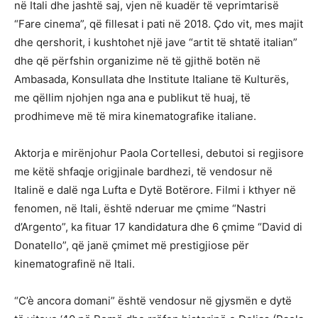
në Itali dhe jashtë saj, vjen në kuadër të veprimtarisë
“Fare cinema”, që fillesat i pati në 2018. Çdo vit, mes majit
dhe qershorit, i kushtohet një jave “artit të shtatë italian”
dhe që përfshin organizime në të gjithë botën në
Ambasada, Konsullata dhe Institute Italiane të Kulturës,
me qëllim njohjen nga ana e publikut të huaj, të
prodhimeve më të mira kinematografike italiane.
Aktorja e mirënjohur Paola Cortellesi, debutoi si regjisore
me këtë shfaqje origjinale bardhezi, të vendosur në
Italinë e dalë nga Lufta e Dytë Botërore. Filmi i kthyer në
fenomen, në Itali, është nderuar me çmime “Nastri
d’Argento”, ka fituar 17 kandidatura dhe 6 çmime “David di
Donatello”, që janë çmimet më prestigjiose për
kinematografinë në Itali.
“C’è ancora domani” është vendosur në gjysmën e dytë