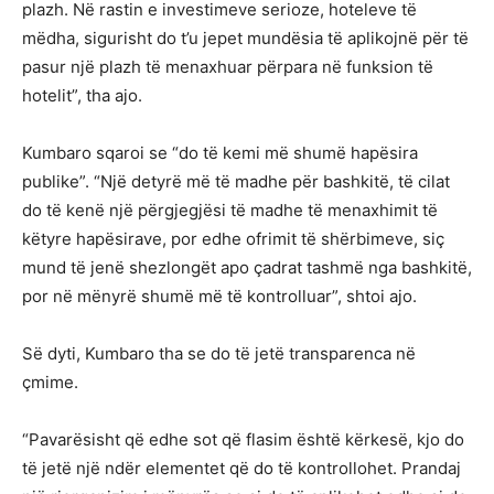
plazh. Në rastin e investimeve serioze, hoteleve të
mëdha, sigurisht do t’u jepet mundësia të aplikojnë për të
pasur një plazh të menaxhuar përpara në funksion të
hotelit”, tha ajo.
Kumbaro sqaroi se “do të kemi më shumë hapësira
publike”. “Një detyrë më të madhe për bashkitë, të cilat
do të kenë një përgjegjësi të madhe të menaxhimit të
këtyre hapësirave, por edhe ofrimit të shërbimeve, siç
mund të jenë shezlongët apo çadrat tashmë nga bashkitë,
por në mënyrë shumë më të kontrolluar”, shtoi ajo.
Së dyti, Kumbaro tha se do të jetë transparenca në
çmime.
“Pavarësisht që edhe sot që flasim është kërkesë, kjo do
të jetë një ndër elementet që do të kontrollohet. Prandaj