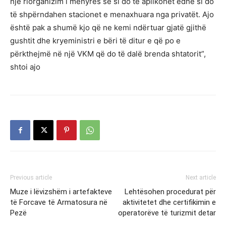
një riorganizim i mënyrës se si do të aplikohet edhe si do
të shpërndahen stacionet e menaxhuara nga privatët. Ajo
është pak a shumë kjo që ne kemi ndërtuar gjatë gjithë
gushtit dhe kryeministri e bëri të ditur e që po e
përkthejmë në një VKM që do të dalë brenda shtatorit”,
shtoi ajo
Previous article
Next article
Muze i lëvizshëm i artefakteve
Lehtësohen procedurat për
të Forcave të Armatosura në
aktivitetet dhe certifikimin e
Pezë
operatorëve të turizmit detar