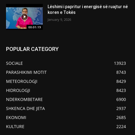
Lëshimi i papritur i energjisë së ruajtur në
koren e Tokës
January 9, 2026
00:01:19
POPULAR CATEGORY
SOCIALE
13923
PARASHIKIMI MOTIT
8743
METEOROLOGJI
8429
HIDROLOGJI
8423
NDERKOMBETARE
6900
SHKENCA DHE JETA
2937
EKONOMI
2685
KULTURE
2224