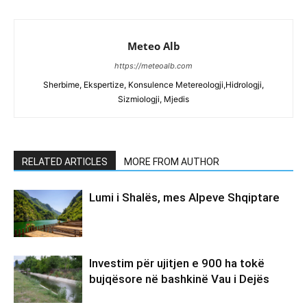
Meteo Alb
https://meteoalb.com
Sherbime, Ekspertize, Konsulence Metereologji,Hidrologji,
Sizmiologji, Mjedis
RELATED ARTICLES
MORE FROM AUTHOR
Lumi i Shalës, mes Alpeve Shqiptare
Investim për ujitjen e 900 ha tokë
bujqësore në bashkinë Vau i Dejës