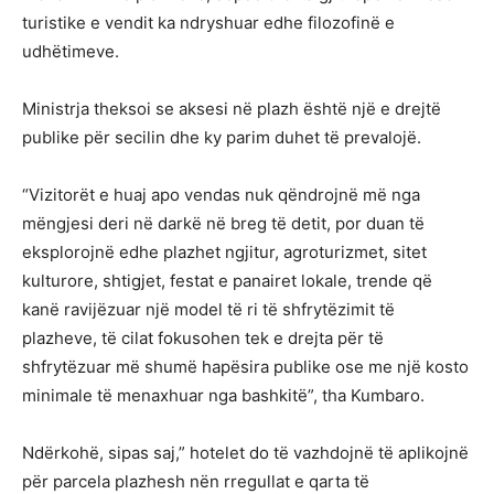
turistike e vendit ka ndryshuar edhe filozofinë e
udhëtimeve.
Ministrja theksoi se aksesi në plazh është një e drejtë
publike për secilin dhe ky parim duhet të prevalojë.
“Vizitorët e huaj apo vendas nuk qëndrojnë më nga
mëngjesi deri në darkë në breg të detit, por duan të
eksplorojnë edhe plazhet ngjitur, agroturizmet, sitet
kulturore, shtigjet, festat e panairet lokale, trende që
kanë ravijëzuar një model të ri të shfrytëzimit të
plazheve, të cilat fokusohen tek e drejta për të
shfrytëzuar më shumë hapësira publike ose me një kosto
minimale të menaxhuar nga bashkitë”, tha Kumbaro.
Ndërkohë, sipas saj,” hotelet do të vazhdojnë të aplikojnë
për parcela plazhesh nën rregullat e qarta të