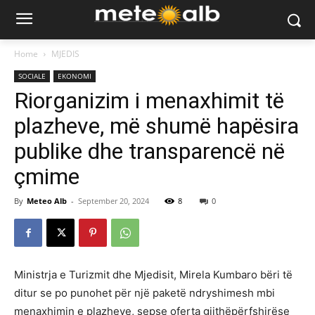
Home
MJEDIS
SOCIALE
EKONOMI
Riorganizim i menaxhimit të
plazheve, më shumë hapësira
publike dhe transparencë në
çmime
By
Meteo Alb
-
September 20, 2024
8
0
Ministrja e Turizmit dhe Mjedisit, Mirela Kumbaro bëri të
ditur se po punohet për një paketë ndryshimesh mbi
menaxhimin e plazheve, sepse oferta gjithëpërfshirëse