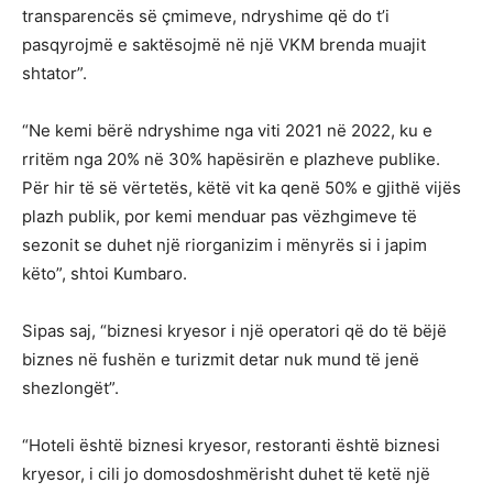
transparencës së çmimeve, ndryshime që do t’i
pasqyrojmë e saktësojmë në një VKM brenda muajit
shtator”.
“Ne kemi bërë ndryshime nga viti 2021 në 2022, ku e
rritëm nga 20% në 30% hapësirën e plazheve publike.
Për hir të së vërtetës, këtë vit ka qenë 50% e gjithë vijës
plazh publik, por kemi menduar pas vëzhgimeve të
sezonit se duhet një riorganizim i mënyrës si i japim
këto”, shtoi Kumbaro.
Sipas saj, “biznesi kryesor i një operatori që do të bëjë
biznes në fushën e turizmit detar nuk mund të jenë
shezlongët”.
“Hoteli është biznesi kryesor, restoranti është biznesi
kryesor, i cili jo domosdoshmërisht duhet të ketë një