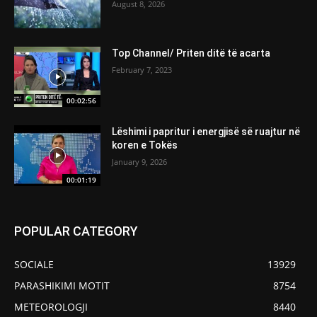
August 8, 2026
Top Channel/ Priten ditë të acarta
February 7, 2023
00:02:56
Lëshimi i papritur i energjisë së ruajtur në
koren e Tokës
January 9, 2026
00:01:19
POPULAR CATEGORY
SOCIALE
13929
PARASHIKIMI MOTIT
8754
METEOROLOGJI
8440