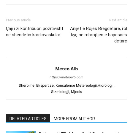
Previous article
Next article
Çaji i zi kontribuon pozitivisht
Anijet e Rojes Bregdetare, rol
në shëndetin kardiovaskular
kyç në mbrojtjen e hapësirës
detare
Meteo Alb
https://meteoalb.com
Sherbime, Ekspertize, Konsulence Metereologji,Hidrologji,
Sizmiologji, Mjedis
RELATED ARTICLES
MORE FROM AUTHOR