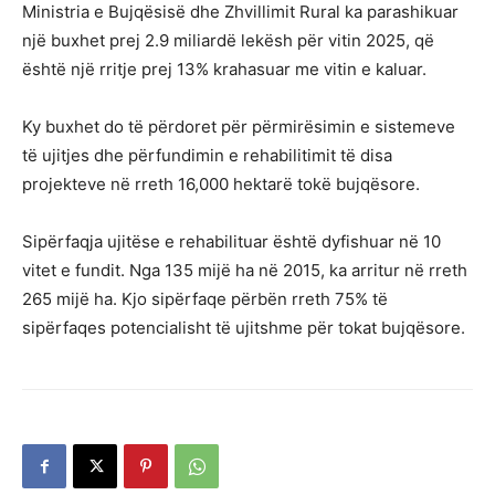
Ministria e Bujqësisë dhe Zhvillimit Rural ka parashikuar
një buxhet prej 2.9 miliardë lekësh për vitin 2025, që
është një rritje prej 13% krahasuar me vitin e kaluar.
Ky buxhet do të përdoret për përmirësimin e sistemeve
të ujitjes dhe përfundimin e rehabilitimit të disa
projekteve në rreth 16,000 hektarë tokë bujqësore.
Sipërfaqja ujitëse e rehabilituar është dyfishuar në 10
vitet e fundit. Nga 135 mijë ha në 2015, ka arritur në rreth
265 mijë ha. Kjo sipërfaqe përbën rreth 75% të
sipërfaqes potencialisht të ujitshme për tokat bujqësore.