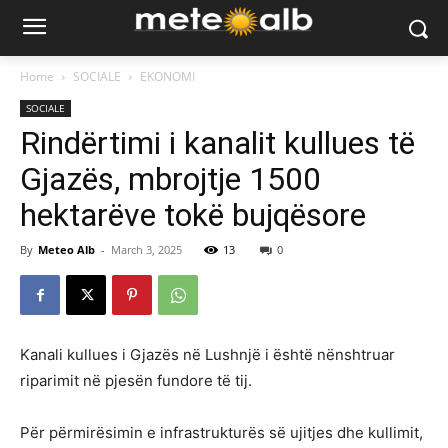
Home
SOCIALE
EKONOMI
SOCIALE
Rindërtimi i kanalit kullues të
Gjazës, mbrojtje 1500
hektarëve tokë bujqësore
By
Meteo Alb
-
March 3, 2025
13
0
Kanali kullues i Gjazës në Lushnjë i është nënshtruar
riparimit në pjesën fundore të tij.
Për përmirësimin e infrastrukturës së ujitjes dhe kullimit,