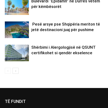
Bulevardi “Epidamn” në Durrës vetëm
për këmbësorët
Pesë arsye pse Shqipëria meriton të
jetë destinacioni juaj për pushime
Shërbimi i Alergologjisë në QSUNT
certifikohet si qendër ekselence
TË FUNDIT