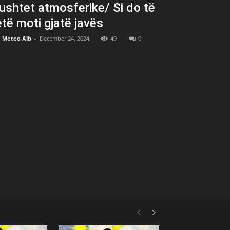
ushtet atmosferike/ Si do të
etë moti gjatë javës
Meteo Alb
-
December 24, 2024
49
0