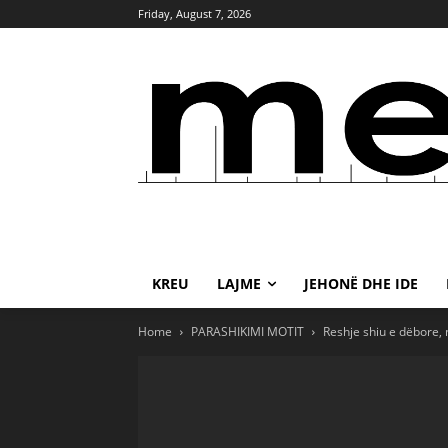
Friday, August 7, 2026
KREU
LAJME
JEHONË DHE IDE
Home
PARASHIKIMI MOTIT
Reshje shiu e dëbore, 