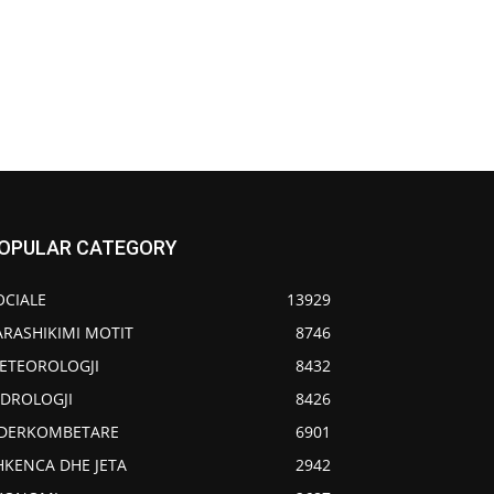
OPULAR CATEGORY
OCIALE
13929
ARASHIKIMI MOTIT
8746
ETEOROLOGJI
8432
IDROLOGJI
8426
DERKOMBETARE
6901
HKENCA DHE JETA
2942