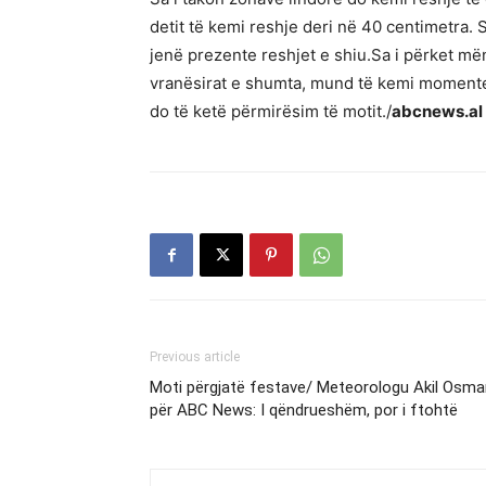
detit të kemi reshje deri në 40 centimetra. 
jenë prezente reshjet e shiu.Sa i përket mën
vranësirat e shumta, mund të kemi momente 
do të ketë përmirësim të motit./
abcnews.al
Previous article
Moti përgjatë festave/ Meteorologu Akil Osma
për ABC News: I qëndrueshëm, por i ftohtë