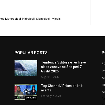
ce Metereologji,Hidrologji, Sizmiologji, Mjedis
POPULAR POSTS
P
s
Tendenca 5 ditore e reshjeve
S
sipas zonave ne Shqiperi 7
P
Gusht 2026
August 7, 2026
M
H
Top Channel/ Priten ditë të
acarta
N
February 7, 2023
00:02:56
S