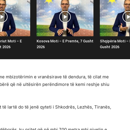
riut Moti – E
Kosova Moti – E Premte, 7 Gusht
Shqipëria Moti – 
t 2026
2026
Gusht 2026
 me mbizotërimin e vranësirave të dendura, të cilat me
e bërë që në ultësirën perëndimore të kemi reshje shiu
 të lartë do të jenë qyteti i Shkodrës, Lezhës, Tiranës,
 dëborës, ku pritet që në mbi 700 metra mbi nivelin e