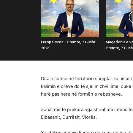
Europa Moti – Premte, 7 Gusht
Maqedonia e Ve
2026
Premte, 7 Gush
Dita e sotme në territorin shqiptar ka nisur
kalimin e orëve do të sjellin zhvillime, duk
herë pas here në formën e rebesheve.
Zonat më të prekura nga shirat me intensitet
Elbasanit, Durrësit, Vlorës.
Sa i takon zonave lindore do kemi reshje të