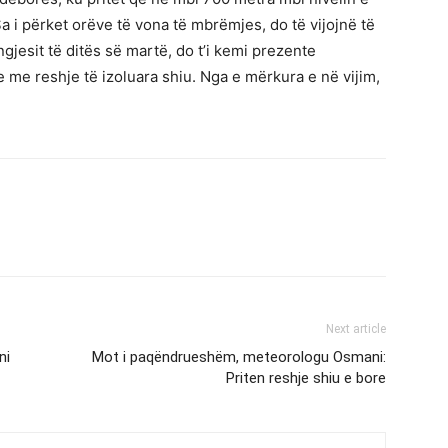
Sa i përket orëve të vona të mbrëmjes, do të vijojnë të
gjesit të ditës së martë, do t’i kemi prezente
me reshje të izoluara shiu. Nga e mërkura e në vijim,
Next article
ni
Mot i paqëndrueshëm, meteorologu Osmani:
Priten reshje shiu e bore