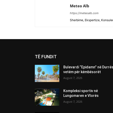
Meteo Alb
https://meteoalb.com
Sherbime, Ekspertize, Konsulen
TË FUNDIT
Bulevardi “Epidamn” në Durrë
vetëm për këmbësorët
August 7, 2026
Kompleksi sportiv në
Lungomaren e Vlorës
August 7, 2026