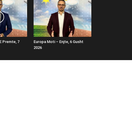
E Premte, 7
Europa Moti – Enjte, 6 Gusht
2026