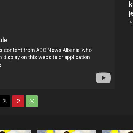
k
j
By