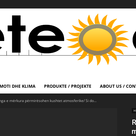
MOTI DHE KLIMA
PRODUKTE / PROJEKTE
ABOUT US / CON
nga e mërkura përmirësohen kushtet atmosferike/ Si do...
H
R
m