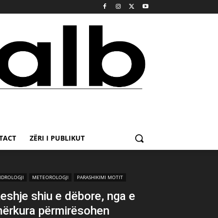
TACT
ZËRI I PUBLIKUT
IDROLOGJI
METEOROLOGJI
PARASHIKIMI MOTIT
eshje shiu e dëbore, nga e
ërkura përmirësohen