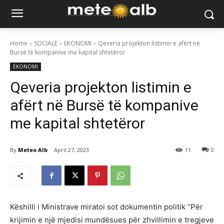
Home
SOCIALE
EKONOMI
Qeveria projekton listimin e afërt në
Bursë të kompanive me kapital shtetëror
EKONOMI
Qeveria projekton listimin e
afërt në Bursë të kompanive
me kapital shtetëror
By
Meteo Alb
April 27, 2023
11
0
Këshilli i Ministrave miratoi sot dokumentin politik “Për
krijimin e një mjedisi mundësues për zhvillimin e tregjeve