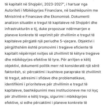
të kapitalit në Shqipëri, 2023-2027”, i hartuar nga
Autoriteti i Mbikëqyrjes Financiare, në bashkëpunim me
Ministrinë e Financave dhe Ekonomisë. Dokumenti
analizon situatën e tregut të kapitaleve në Shqipëri dhe
infrastrukturën e tij, duke propozuar ndërmarrjen e
planeve konkrete të veprimit për zhvillimin e tregut të
kapitaleve përgjatë një periudhe 5-vjeçare. Objektivi i
përgjithshëm është promovimi i tregjeve eficiente të
kapitalit nëpërmjet nxitjes së zhvillimit të këtyre tregjeve
dhe mbikëqyrjes efektive të tyre. Për arritjen e këtij
objektivi, dokumenti politik merr në konsideratë një sërë
faktorësh, si: përcaktimi i kushteve paraprake të zhvillimit
të tregut, adresimi i sfidave dhe problematikave,
identifikimi i prioriteteve për zhvillimin e tregut të
kapitaleve, bashkëpunimi mes institucioneve me rol kyç
për zhvillimin e këtij tregu, sigurimi i mbikëqyrjes
efektive, si edhe përcaktimi i planeve konkrete të