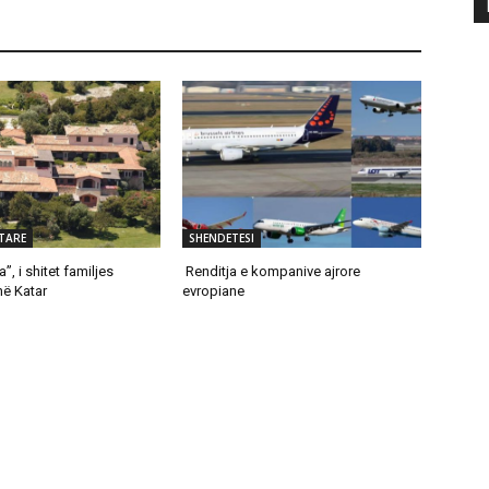
TARE
SHENDETESI
a”, i shitet familjes
Renditja e kompanive ajrore
në Katar
evropiane