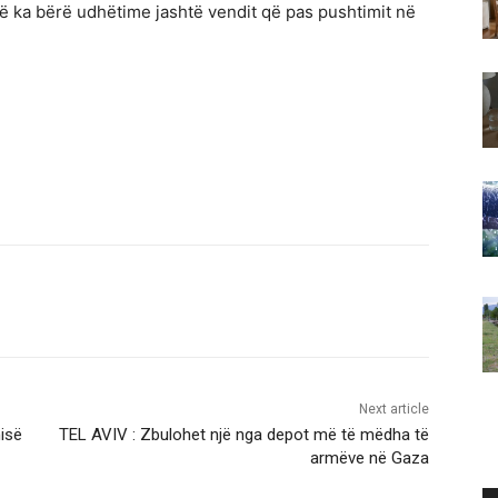
erë ka bërë udhëtime jashtë vendit që pas pushtimit në
Next article
misë
TEL AVIV : Zbulohet një nga depot më të mëdha të
armëve në Gaza