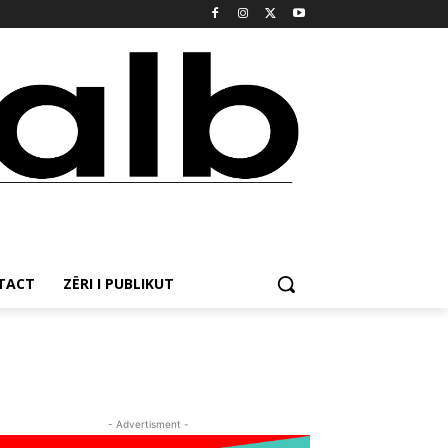
NTACT
ZËRI I PUBLIKUT
- Advertisment -