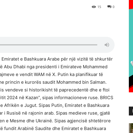
15
0
ë Emiratet e Bashkuara Arabe për një vizitë të shkurtër
it në Abu Dhabi nga presidenti i Emirateve Mohammed
 lajmeve e vendit WAM në X. Putin ka planifikuar të
 me princin e kurorës saudit Mohammed bin Salman.
s vendeve si historikisht të paprecedentë dhe e ftoi
vitit 2024 në Kazan”, sipas informacioneve ruse. BRICS
he Afrikën e Jugut. Sipas Putin, Emiratet e Bashkuara
r i Rusisë në rajonin arab. Sipas medieve ruse, gjatë
djen e Mesme dhe Ukrainë. Sipas agjencisë shtetërore
 të fundit Arabinë Saudite dhe Emiratet e Bashkuara