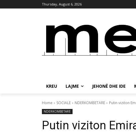
Thursday, August 6, 2026
KREU
LAJME
JEHONË DHE IDE
Home
SOCIALE
NDERKOMBETARE
Putin viziton E
NDERKOMBETARE
Putin viziton Emi