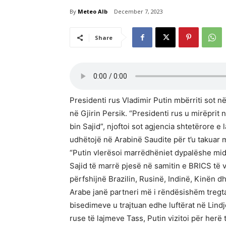
By
Meteo Alb
December 7, 2023
Share
Presidenti rus Vladimir Putin mbërriti sot n
në Gjirin Persik. “Presidenti rus u mirëpr
bin Sajid”, njoftoi sot agjencia shtetërore e
udhëtojë në Arabinë Saudite për t’u takuar
“Putin vlerësoi marrëdhëniet dypalëshe midi
Sajid të marrë pjesë në samitin e BRICS të 
përfshijnë Brazilin, Rusinë, Indinë, Kinën d
Arabe janë partneri më i rëndësishëm tregta
bisedimeve u trajtuan edhe luftërat në Lin
ruse të lajmeve Tass, Putin vizitoi për herë