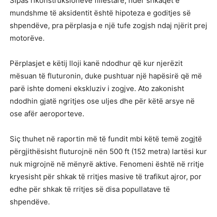
Sipas rikonstruksioneve fillestare, ndër shkaqet e
mundshme të aksidentit është hipoteza e goditjes së
shpendëve, pra përplasja e një tufe zogjsh ndaj njërit prej
motorëve.
Përplasjet e këtij lloji kanë ndodhur që kur njerëzit
mësuan të fluturonin, duke pushtuar një hapësirë ​​që më
parë ishte domeni ekskluziv i zogjve. Ato zakonisht
ndodhin gjatë ngritjes ose uljes dhe për këtë arsye në
ose afër aeroporteve.
Siç thuhet në raportin më të fundit mbi këtë temë zogjtë
përgjithësisht fluturojnë nën 500 ft (152 metra) lartësi kur
nuk migrojnë në mënyrë aktive. Fenomeni është në rritje
kryesisht për shkak të rritjes masive të trafikut ajror, por
edhe për shkak të rritjes së disa popullatave të
shpendëve.