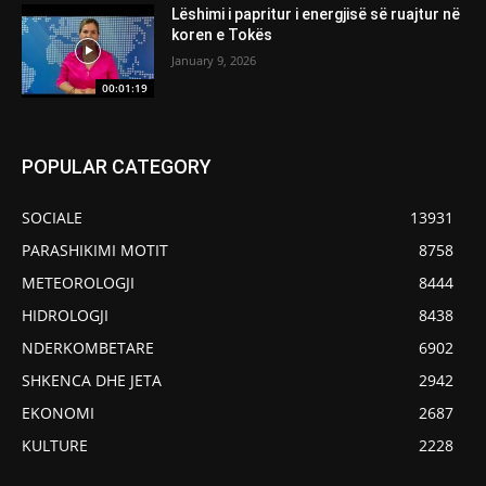
Lëshimi i papritur i energjisë së ruajtur në
koren e Tokës
January 9, 2026
00:01:19
POPULAR CATEGORY
SOCIALE
13931
PARASHIKIMI MOTIT
8758
METEOROLOGJI
8444
HIDROLOGJI
8438
NDERKOMBETARE
6902
SHKENCA DHE JETA
2942
EKONOMI
2687
KULTURE
2228