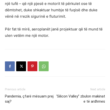
një tufë – që një pjesë e motorit të përkulet ose të
dëmtohet, duke shkaktuar humbje të fuqisë dhe duke
vënë në rrezik sigurinë e fluturimit.
Për fat të mirë, aeroplanët janë projektuar që të mund të
ulen vetëm me një motor.
Previous article
Next article
Pandemia, çfarë mësuam prej
‘Silicon Valley” zbulon makinat
saj?
e të ardhmes