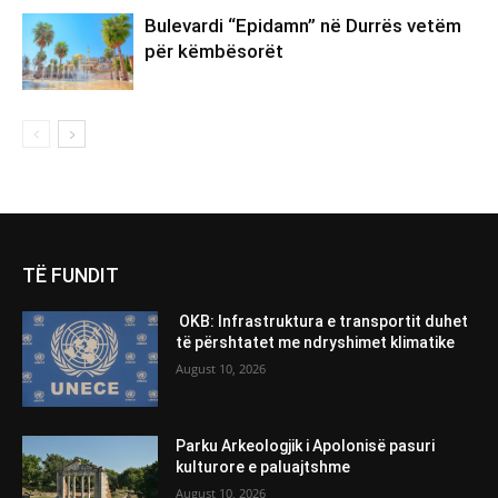
Bulevardi “Epidamn” në Durrës vetëm
për këmbësorët
TË FUNDIT
OKB: Infrastruktura e transportit duhet
të përshtatet me ndryshimet klimatike
August 10, 2026
Parku Arkeologjik i Apolonisë pasuri
kulturore e paluajtshme
August 10, 2026