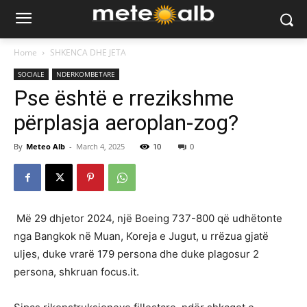
Home
SHKENCA DHE JETA
SOCIALE
NDERKOMBETARE
Pse është e rrezikshme
përplasja aeroplan-zog?
By
Meteo Alb
-
March 4, 2025
10
0
Më 29 dhjetor 2024, një Boeing 737-800 që udhëtonte
nga Bangkok në Muan, Koreja e Jugut, u rrëzua gjatë
uljes, duke vrarë 179 persona dhe duke plagosur 2
persona, shkruan focus.it.