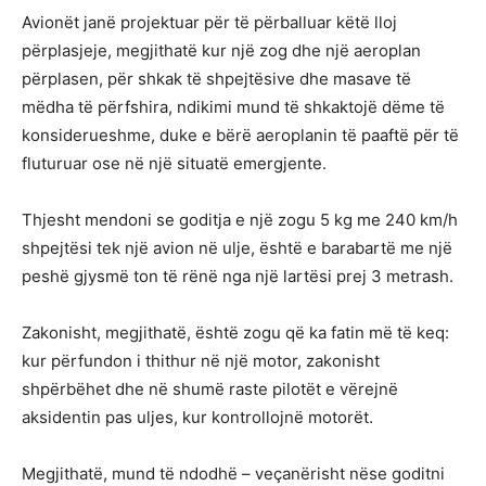
Avionët janë projektuar për të përballuar këtë lloj
përplasjeje, megjithatë kur një zog dhe një aeroplan
përplasen, për shkak të shpejtësive dhe masave të
mëdha të përfshira, ndikimi mund të shkaktojë dëme të
konsiderueshme, duke e bërë aeroplanin të paaftë për të
fluturuar ose në një situatë emergjente.
Thjesht mendoni se goditja e një zogu 5 kg me 240 km/h
shpejtësi tek një avion në ulje, është e barabartë me një
peshë gjysmë ton të rënë nga një lartësi prej 3 metrash.
Zakonisht, megjithatë, është zogu që ka fatin më të keq:
kur përfundon i thithur në një motor, zakonisht
shpërbëhet dhe në shumë raste pilotët e vërejnë
aksidentin pas uljes, kur kontrollojnë motorët.
Megjithatë, mund të ndodhë – veçanërisht nëse goditni