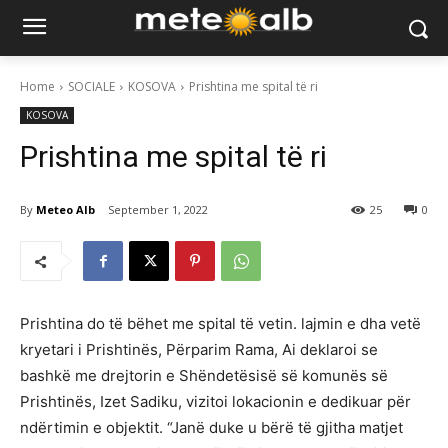
Home
SOCIALE
KOSOVA
Prishtina me spital të ri
KOSOVA
Prishtina me spital të ri
By
Meteo Alb
September 1, 2022
25
0
Prishtina do të bëhet me spital të vetin. lajmin e dha vetë
kryetari i Prishtinës, Përparim Rama, Ai deklaroi se
bashkë me drejtorin e Shëndetësisë së komunës së
Prishtinës, Izet Sadiku, vizitoi lokacionin e dedikuar për
ndërtimin e objektit. “Janë duke u bërë të gjitha matjet