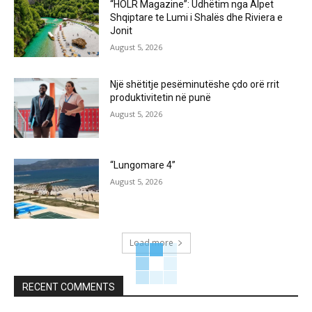
“HOLR Magazine”: Udhëtim nga Alpet
Shqiptare te Lumi i Shalës dhe Riviera e
Jonit
August 5, 2026
Një shëtitje pesëminutëshe çdo orë rrit
produktivitetin në punë
August 5, 2026
“Lungomare 4”
August 5, 2026
Load more
RECENT COMMENTS