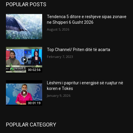
POPULAR POSTS
Tendenca 5 ditore e reshjeve sipas zonave
ne Shqiperi 6 Gusht 2026
August 5, 2026
Top Channel/ Priten ditë të acarta
February 7, 2023
00:02:56
Lëshimi i papritur i energjisë së ruajtur në
koren e Tokës
January 9, 2026
00:01:19
POPULAR CATEGORY