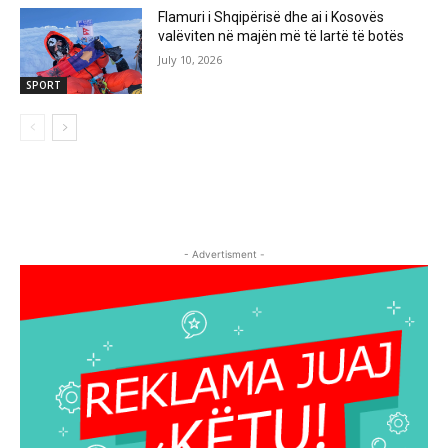
Flamuri i Shqipërisë dhe ai i Kosovës
valëviten në majën më të lartë të botës
July 10, 2026
SPORT
- Advertisment -