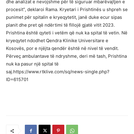
dhe analizat e nevojshme për të siguruar mbarëvajtjen e
procesit”, deklaroi Rama. Kryetari i Prishtinës u shpreh se
punimet për spitalin e kryeqytetit, janë duke ecur sipas
planit dhe pret që ndërtimi të fillojë gjatë vitit 2023.
Prishtina është qyteti i vetëm që nuk ka spital të vetin. Në
kryeqytet ndodhet Qendra Klinike Universitare e
Kosovës, por e njëjta qendër është në nivel të vendit.
Përveç ambulantave të ndryshme, deri më tash, Prishtina
nuk ka pasur një spital të
saj.https://www.rtklive.com/sq/news-single.php?
ID=615701