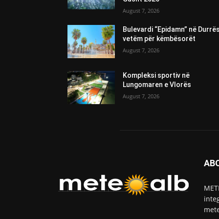
August 7, 2026
Bulevardi “Epidamn” në Durrë
vetëm për këmbësorët
August 7, 2026
Kompleksi sportiv në
Lungomaren e Vlorës
August 7, 2026
AB
METE
inte
mete