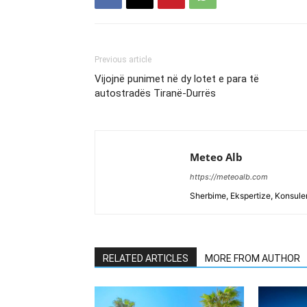
Previous article
Vijojnë punimet në dy lotet e para të
autostradës Tiranë-Durrës
Meteo Alb
https://meteoalb.com
Sherbime, Ekspertize, Konsulen
RELATED ARTICLES
MORE FROM AUTHOR