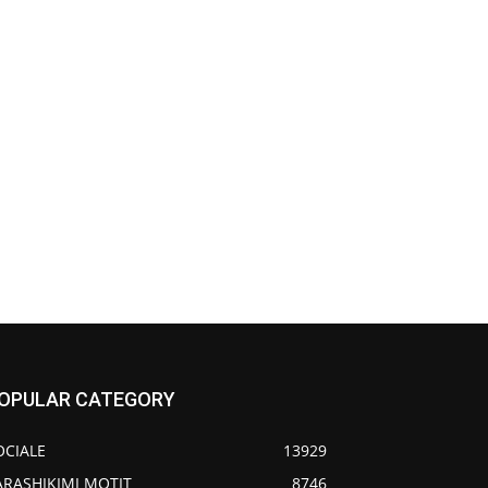
OPULAR CATEGORY
OCIALE
13929
ARASHIKIMI MOTIT
8746