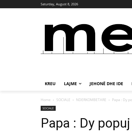
Saturday, August 8, 2026
KREU
LAJME
JEHONË DHE IDE
Home
SOCIALE
NDERKOMBETARE
Papa : Dy po
SOCIALE
Papa : Dy popuj