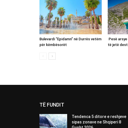
Bulevardi “Epidamn” në Durrës vetëm
Pesë arsye 
për këmbësorët
të jetë dest
TË FUNDIT
Tendenca 5 ditore e reshjeve
sipas zonave ne Shqiperi 8
Gusht 2026