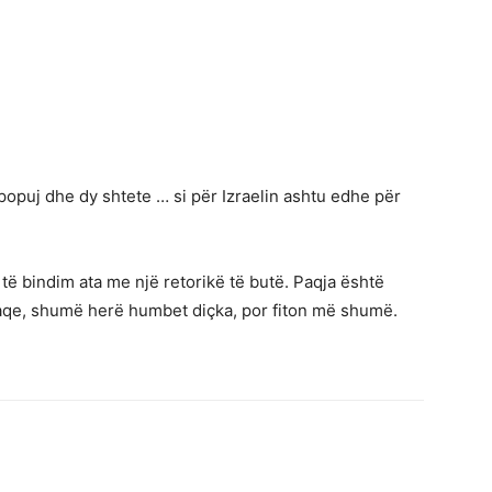
popuj dhe dy shtete … si për Izraelin ashtu edhe për
 të bindim ata me një retorikë të butë. Paqja është
 paqe, shumë herë humbet diçka, por fiton më shumë.