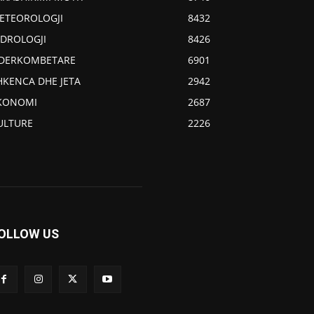
ETEOROLOGJI
8432
IDROLOGJI
8426
DERKOMBETARE
6901
HKENCA DHE JETA
2942
KONOMI
2687
ULTURE
2226
OLLOW US