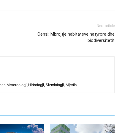
Next article
Censi: Mbrojtje habitateve natyrore dhe
biodiversitetit
ce Metereologji,Hidrologji, Sizmiologji, Mjedis