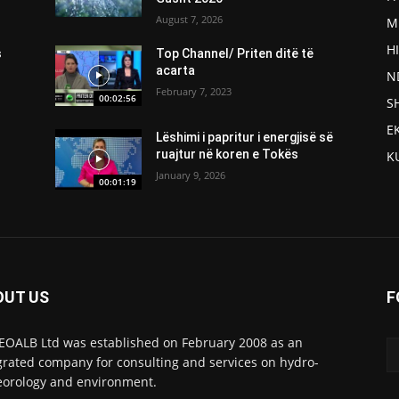
August 7, 2026
M
H
s
Top Channel/ Priten ditë të
acarta
N
February 7, 2023
00:02:56
S
E
Lëshimi i papritur i energjisë së
ruajtur në koren e Tokës
K
January 9, 2026
00:01:19
OUT US
F
OALB Ltd was established on February 2008 as an
grated company for consulting and services on hydro-
orology and environment.