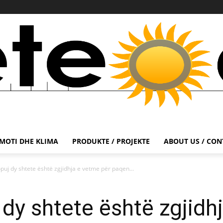
MOTI DHE KLIMA
PRODUKTE / PROJEKTE
ABOUT US / CON
puj dy shtete është zgjidhja e vetme për paqen...
 dy shtete është zgjidh