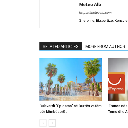
Meteo Alb
https://meteoalb.com
Sherbime, Ekspertize, Konsulen
RELATED ARTICLES
MORE FROM AUTHOR
Bulevardi “Epidamn” në Durrës vetëm
Franca ndal
për këmbësorët
Temu dhe A