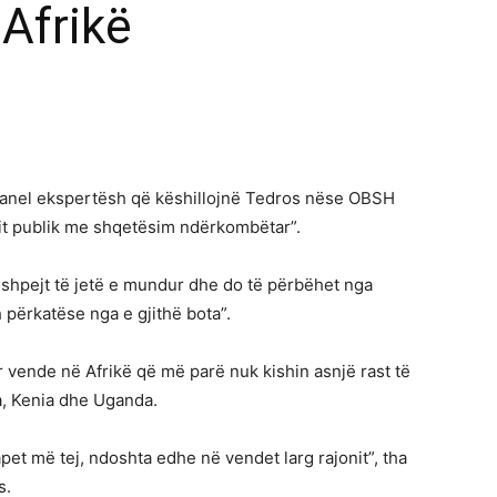
Afrikë
panel ekspertësh që këshillojnë Tedros nëse OBSH
tit publik me shqetësim ndërkombëtar”.
 shpejt të jetë e mundur dhe do të përbëhet nga
 përkatëse nga e gjithë bota”.
ër vende në Afrikë që më parë nuk kishin asnjë rast të
a, Kenia dhe Uganda.
apet më tej, ndoshta edhe në vendet larg rajonit”, tha
s.