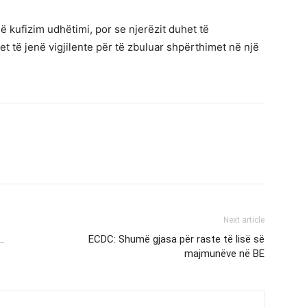
kufizim udhëtimi, por se njerëzit duhet të
t të jenë vigjilente për të zbuluar shpërthimet në një
Next article
…
ECDC: Shumë gjasa për raste të lisë së
majmunëve në BE