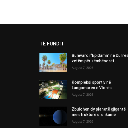
TË FUNDIT
Bulevardi “Epidamn” në Durrë
vetëm për këmbësorët
August 7, 2026
Kompleksi sportiv në
Lungomaren e Vlorës
August 7, 2026
Zbulohen dy planetë gjigantë
me strukturë si shkumë
August 7, 2026