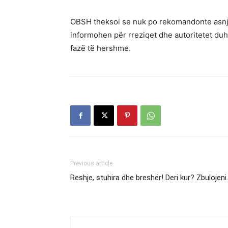
OBSH theksoi se nuk po rekomandonte asnjë 
informohen për rreziqet dhe autoritetet duhe
fazë të hershme.
Previous article
Reshje, stuhira dhe breshër! Deri kur? Zbulojeni