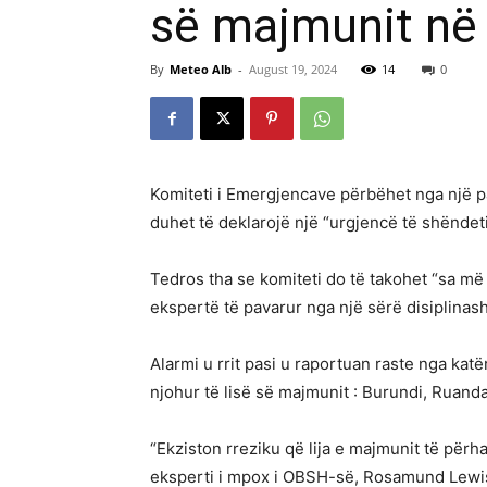
së majmunit në 
By
Meteo Alb
-
August 19, 2024
14
0
Komiteti i Emergjencave përbëhet nga një 
duhet të deklarojë një “urgjencë të shënde
Tedros tha se komiteti do të takohet “sa më
ekspertë të pavarur nga një sërë disiplinash
Alarmi u rrit pasi u raportuan raste nga kat
njohur të lisë së majmunit : Burundi, Ruand
“Ekziston rreziku që lija e majmunit të përh
eksperti i mpox i OBSH-së, Rosamund Lewi