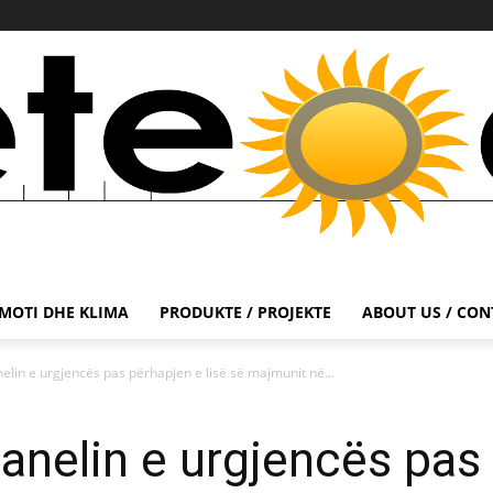
MOTI DHE KLIMA
PRODUKTE / PROJEKTE
ABOUT US / CON
in e urgjencës pas përhapjen e lisë së majmunit në...
elin e urgjencës pas 