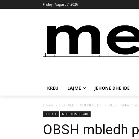
Friday, August 7, 2026
KREU
LAJME
JEHONË DHE IDE
Home
SOCIALE
SHENDETESI
OBSH mbledh panel
SOCIALE
NDERKOMBETARE
OBSH mbledh pan