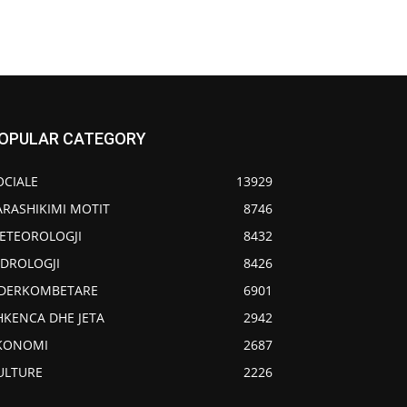
OPULAR CATEGORY
OCIALE
13929
ARASHIKIMI MOTIT
8746
ETEOROLOGJI
8432
IDROLOGJI
8426
DERKOMBETARE
6901
HKENCA DHE JETA
2942
KONOMI
2687
ULTURE
2226