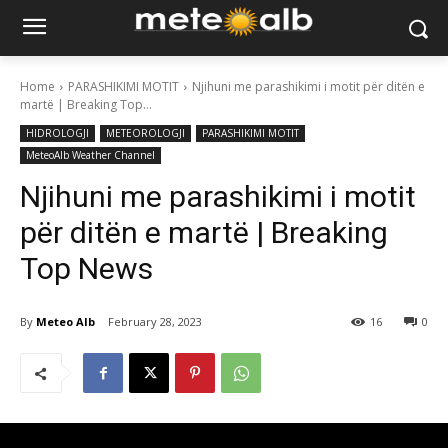
Home
PARASHIKIMI MOTIT
Njihuni me parashikimi i motit për ditën e
martë | Breaking Top...
HIDROLOGJI
METEOROLOGJI
PARASHIKIMI MOTIT
MeteoAlb Weather Channel
Njihuni me parashikimi i motit
për ditën e martë | Breaking
Top News
By
Meteo Alb
February 28, 2023
16
0