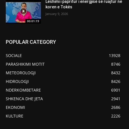
Lëshimi i papritur i energjisë së ruajtur në
koren e Tokës
January 9, 2026
00:01:19
POPULAR CATEGORY
SOCIALE
13928
PARASHIKIMI MOTIT
8746
METEOROLOGJI
8432
HIDROLOGJI
8426
NDERKOMBETARE
6901
SHKENCA DHE JETA
2941
EKONOMI
2686
KULTURE
2226