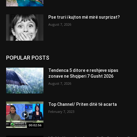
Pse truri i kujton më mirë surprizat?
August 7, 2026
POPULAR POSTS
Tendenca 5 ditore e reshjeve sipas
zonave ne Shqiperi 7 Gusht 2026
August 7, 2026
Top Channel/ Priten ditë të acarta
February 7, 2023
00:02:56