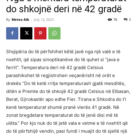
do shkojnë deri në 42 gradë
By
Meteo Alb
-
July 12, 2023
76
0
Shqipëria do të përfshihet këtë javë nga një valë e të
nxehtit, që sipas sinoptikanëve do të quhet si “java e
ferrit”. Temperatura deri në 42 gradë Celsius
parashikohet të regjistrohen veçanërisht në orët e
drekës “Do të ketë rritje temperaturash gjatë mesditës,
ditën e Premte do të shkojë 42 gradë Celsius në Elbasan,
Berat, Gjirokastër apo edhe Fier. Tirana e Shkodra do t’i
kenë temperaturat shumë pranë vlerës 41 gradë. Në
zonat bregdetare temperaturat do të jenë disi më të
ulëta.” Por kjo nuk do të jetë vala e vetme e të nxehtit që
do të përfshijë vendin, pasi fundi i muajit do të sjellë një