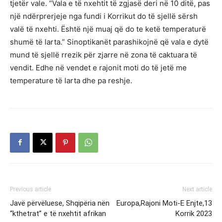
tjetër vale. “Vala e të nxehtit të zgjasë deri në 10 ditë, pas
një ndërprerjeje nga fundi i Korrikut do të sjellë sërsh
valë të nxehti. Është një muaj që do te ketë temperaturë
shumë të larta.” Sinoptikanët parashikojnë që vala e dytë
mund të sjellë rrezik për zjarre në zona të caktuara të
vendit. Edhe në vendet e rajonit moti do të jetë me
temperature të larta dhe pa reshje.
Previous article
Next article
Javë përvëluese, Shqipëria nën
Europa,Rajoni Moti-E Enjte,13
“kthetrat” e të nxehtit afrikan
Korrik 2023