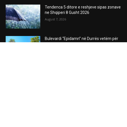
Tendenca 5 ditore e reshjeve sipas zonave
ne Shqiperi 8 Gusht 2026
August 7, 2026
Bulevardi “Epidamn” në Durrës vetëm për
këmbësorët
August 7, 2026
Kompleksi sportiv në Lungomaren e Vlorës
August 7, 2026
POPULAR POSTS
Tendenca 5 ditore e reshjeve sipas zonave
ne Shqiperi 8 Gusht 2026