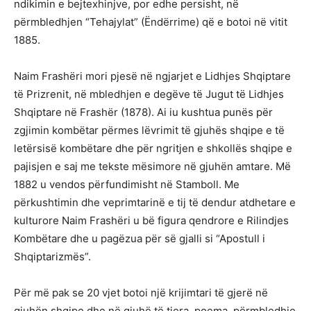
ndikimin e bejtexhinjve, por edhe persisht, në
përmbledhjen “Tehajylat” (Ëndërrime) që e botoi në vitit
1885.
Naim Frashëri mori pjesë në ngjarjet e Lidhjes Shqiptare
të Prizrenit, në mbledhjen e degëve të Jugut të Lidhjes
Shqiptare në Frashër (1878). Ai iu kushtua punës për
zgjimin kombëtar përmes lëvrimit të gjuhës shqipe e të
letërsisë kombëtare dhe për ngritjen e shkollës shqipe e
pajisjen e saj me tekste mësimore në gjuhën amtare. Më
1882 u vendos përfundimisht në Stamboll. Me
përkushtimin dhe veprimtarinë e tij të dendur atdhetare e
kulturore Naim Frashëri u bë figura qendrore e Rilindjes
Kombëtare dhe u pagëzua për së gjalli si “Apostull i
Shqiptarizmës”.
Për më pak se 20 vjet botoi një krijimtari të gjerë në
gjuhën shqipe dhe në gjuhë të tjera, poema, përmbledhje