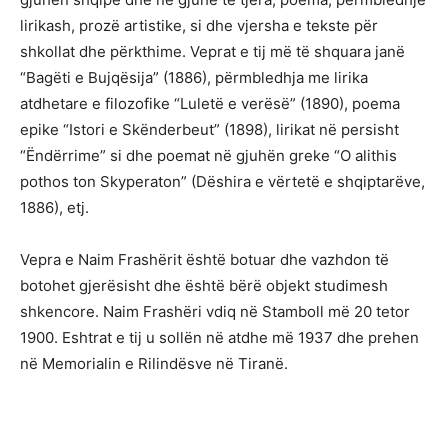
lirikash, prozë artistike, si dhe vjersha e tekste për
shkollat dhe përkthime. Veprat e tij më të shquara janë
“Bagëti e Bujqësija” (1886), përmbledhja me lirika
atdhetare e filozofike “Luletë e verësë” (1890), poema
epike “Istori e Skënderbeut” (1898), lirikat në persisht
“Ëndërrime” si dhe poemat në gjuhën greke “O alithis
pothos ton Skyperaton” (Dëshira e vërtetë e shqiptarëve,
1886), etj.
Vepra e Naim Frashërit është botuar dhe vazhdon të
botohet gjerësisht dhe është bërë objekt studimesh
shkencore. Naim Frashëri vdiq në Stamboll më 20 tetor
1900. Eshtrat e tij u sollën në atdhe më 1937 dhe prehen
në Memorialin e Rilindësve në Tiranë.