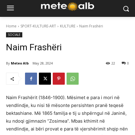
Home
SPORT-KULTURE-ART
KULTURE
Naim Frashëri
SOCIALE
Naim Frashëri
By
Meteo Alb
May 28, 2024
22
0
Naim Frashërit (1846-1900). Mësimet e para i mori në
vendlindje, ku nisi të mësonte persishten pranë teqesë
bektashiane. Më 1865 familja e tij u shpërngul në Janinë,
ku ndoqi gjimnazin “Zosimea”. Mbas kthimit në
vendlindje, ai bëri provat e para të vjershërimit shqip nën