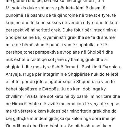
me gjuhën shqipe, së bashku me anglishten”, tha
Mitsotakis duke shtuar se për këta fëmijë duam të
punojmë së bashku që të qëndrojnë në trevat e tyre, të
krijojnë dhe të kenë sukses në vendin e tyre dhe të ketë
perspektivë minoriteti grek. Duke folur për integrimin e
Shqipërisë në BE, kryeministri grek tha se “e di shumë
mirë që bëmë shumë punë, i vumë shpatullat që të
përshpejtohet perspektiva evropiane në Shqipëri dhe
nuk është e rastit që sot janë dy flamuj, grek dhe ai
shqiptari dhe mes tyre është flamuri i Bashkimit Evropian.
Arsyeja, rruga për integrimin e Shqipërisë nuk do të jetë
e lehtë, por do jetë e ngutur sepse Shqipëria ia vlen të
bëhet pjesëtare e Evropës. Ju do keni dobi nga ky
zhvillim”. “Vizita ime sot këtu në dy bashki minoritare dhe
në Himarë është një vizitë me emocion të veçantë sepse
me të vërtetë e kam kujdes për minoritetin grek dhe do
bëj gjithçka mundem gjithçka që kalon nga dora ime që
t’ju ndihmoj dhe t’ju mbështes. Se gjithashtu sot kam