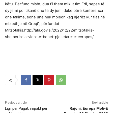
këtu. Përfundimisht, dua t’i them mikut tim Edi, sepse të
dy jemi politikanë dhe të dy jemi duke bërë konferenca
dhe takime, edhe unë nuk mbledh kaq njerëz kur flas në
mbledhje në Greqi”, përfundoi
Mitsotakis.http://ata.gov.al/2022/12/22/mitsotakis-
shqiperia-ia-vlen-te-behet-pjesetare-e-evropes/
Previous article
Next article
Ligji për Pagat, impakt për
Rajoni, Europa
Moti-E