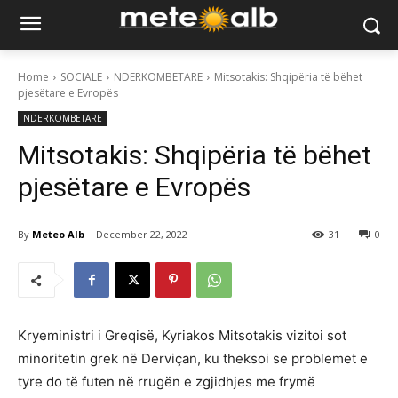
Home
SOCIALE
NDERKOMBETARE
Mitsotakis: Shqipëria të bëhet
pjesëtare e Evropës
NDERKOMBETARE
Mitsotakis: Shqipëria të bëhet
pjesëtare e Evropës
By
Meteo Alb
December 22, 2022
31
0
Kryeministri i Greqisë, Kyriakos Mitsotakis vizitoi sot
minoritetin grek në Derviçan, ku theksoi se problemet e
tyre do të futen në rrugën e zgjidhjes me frymë