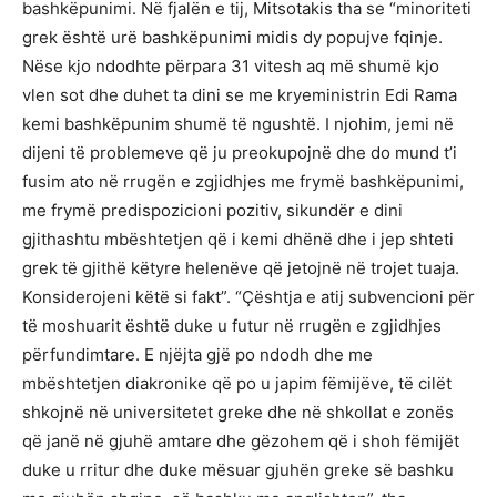
bashkëpunimi. Në fjalën e tij, Mitsotakis tha se “minoriteti
grek është urë bashkëpunimi midis dy popujve fqinje.
Nëse kjo ndodhte përpara 31 vitesh aq më shumë kjo
vlen sot dhe duhet ta dini se me kryeministrin Edi Rama
kemi bashkëpunim shumë të ngushtë. I njohim, jemi në
dijeni të problemeve që ju preokupojnë dhe do mund t’i
fusim ato në rrugën e zgjidhjes me frymë bashkëpunimi,
me frymë predispozicioni pozitiv, sikundër e dini
gjithashtu mbështetjen që i kemi dhënë dhe i jep shteti
grek të gjithë këtyre helenëve që jetojnë në trojet tuaja.
Konsiderojeni këtë si fakt”. “Çështja e atij subvencioni për
të moshuarit është duke u futur në rrugën e zgjidhjes
përfundimtare. E njëjta gjë po ndodh dhe me
mbështetjen diakronike që po u japim fëmijëve, të cilët
shkojnë në universitetet greke dhe në shkollat e zonës
që janë në gjuhë amtare dhe gëzohem që i shoh fëmijët
duke u rritur dhe duke mësuar gjuhën greke së bashku