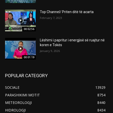
Top Channel/ Priten ditë të acarta
February 7, 2023
00:02:56
Lëshimi i papritur i energjisë së ruajtur në
koren e Tokës
January 9, 2026
00:01:19
POPULAR CATEGORY
SOCIALE
13929
PARASHIKIMI MOTIT
8754
METEOROLOGJI
8440
HIDROLOGJI
8434