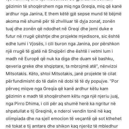
gëzimin të shoqërohem nga miq nga Greqia, miq që kanë
ardhur nga Janina, E them këtë gjë sepse mund të bëjmë
akoma më shumë për të zhvilluar të dyja zonat, zonën
tuaj dhe zonën që ndodhet në Greqi dhe jemi duke e
futur në rrugë çështje dhe projekte mjedisore, sic është
edhe lumi i Vjosës, i cili buron nga Janina, por përshkon
një rrugë të gjatë në Shqipëri dhe është i vetmi lum i
madh në Europë që nuk ka diga dhe duam së bashku,
qeveria greke dhe shqiptare, ta mbrojmë atë”, nënvizoi
Mitsotakis. Këto, shtoi Mitsotakis, janë projekte të cilat
përfundimisht do të dalin në dobi të të dy popujve. “Por
përveç miqve nga Greqia që kanë ardhur këtu kam
gëzimin e madh të shoqërohem këtu nga një njeriu juaj,
nga Pirro Dhima, i cili për aq shumë herë ka ngritur në
shpatullat e tij Greqinë, e nderoi vendin tonë në kaq
olimpiada dhe na sjell emocion të veçantë që sot kthehet
në tokat e tij amtare dhe shikon kaq njerëz të mbledhur