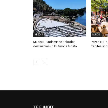
MJEDIS
MJEDIS
Muzeu i Lundrimit në Shkodër,
Pazari i Ri, 
destinacion i ri kulturor e turistik
traditës shq
TË FUNDIT