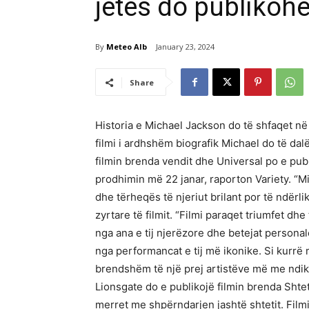
jetës do publikohe
By
Meteo Alb
January 23, 2024
Share
Historia e Michael Jackson do të shfaqet në
filmi i ardhshëm biografik Michael do të dal
filmin brenda vendit dhe Universal po e publ
prodhimin më 22 janar, raporton Variety. “Mi
dhe tërheqës të njeriut brilant por të ndërl
zyrtare të filmit. “Filmi paraqet triumfet dhe
nga ana e tij njerëzore dhe betejat personale
nga performancat e tij më ikonike. Si kurrë 
brendshëm të një prej artistëve më me ndik
Lionsgate do e publikojë filmin brenda Sht
merret me shpërndarjen jashtë shtetit. Film