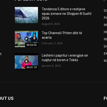
Tendenca 5 ditore e reshjeve
S
sipas zonave ne Shqiperi 8 Gusht
P
2026
August 8, 2026
M
H
Top Channel/ Priten ditë të
acarta
N
February 7, 2023
00:02:56
S
E
t
Lëshimi i papritur i energjisë së
ruajtur në koren e Tokës
K
January 9, 2026
00:01:19
OUT US
F