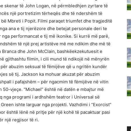
 skenar të John Logan, në përmbledhjen zyrtare të
diencës një portretizim tërheqës dhe të ndershëm të
 bë Mbreti i Popit. Filmi paraqet triumfet dhe tragjeditë
 nga ana e tij njerëzore dhe betejat personale deri te
ar nga performancat e tij më ikonike. Si kurrë më parë,
rendshëm të një prej artistëve më me ndikim dhe më të
hn Branca dhe John McClain, bashkëekzekutuesit e
ë gjithashtu filmin, i cili mund të ndikojë në mënyrën
 për abuzim seksual të fëmijëve që u ngritën kundër
ekjes së tij. Jackson ka mohuar akuzat për abuzim
shpall i pafajshëm – për ngacmim të fëmijëve në vitin
n 50-vjeçe. “Michael” është në datën e mbajtur më
hoq nga programi i ardhshëm teatror i Universal së
Green ishte larguar nga projekti. Vazhdimi i “Exorcist”
, por është lënë në pritje për një kohë të pacaktuar pasi
 një regjisor të ri.