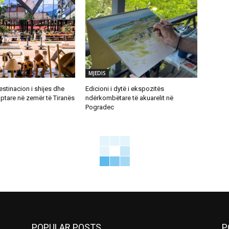
MJEDIS
destinacion i shijes dhe
Edicioni i dytë i ekspozitës
iptare në zemër të Tiranës
ndërkombëtare të akuarelit në
Pogradec
POPULAR POSTS
P