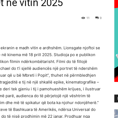
t në vitin 2025
11
0
 ekranin e madh vitin e ardhshëm. Lionsgate njoftoi se
ë në kinema më 18 prill 2025. Studioja po e publikon
ikon filmin ndërkombëtarisht. Filmi do të fillojë
chael do t’i sjellë audiencës një portret të ndershëm
ikuar që u bë Mbreti i Popit”, thuhet në përmbledhjen
 tragjeditë e tij në një shkallë epike, kinematografike –
 deri tek gjeniu i tij i pamohueshëm krijues, i ilustruar
më parë, audienca do të përjetojë një vështrim të
im dhe më të spikatur që bota ka njohur ndonjëherë.”
eteve të Bashkuara të Amerikës, ndërsa Universal do
i do të nisë prodhimin më 22 janar. Prodhuar nga