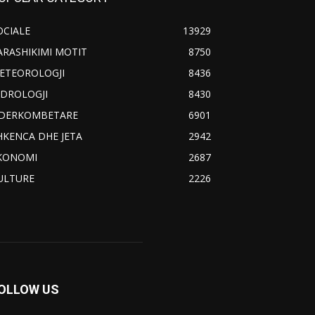
OCIALE
13929
ARASHIKIMI MOTIT
8750
ETEOROLOGJI
8436
IDROLOGJI
8430
DERKOMBETARE
6901
HKENCA DHE JETA
2942
KONOMI
2687
ULTURE
2226
OLLOW US