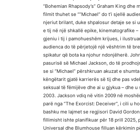
“Bohemian Rhapsody’s” Graham King dhe me
filmit thuhet se “”Michael” do t’i sjellë au
njeriut brilant, duke shpalosur detaje se si u
e tij në një shkallë epike, kinematografike –
gjeniu i tij i pamohueshëm krijues, i ilustru
audienca do të përjetojë një vështrim të b
spikatur që bota ka njohur ndonjëherë. Jo
pasurisë së Michael Jackson, do të prodhojn
se si “Michael” përshkruan akuzat e shumta
këngëtarit gjatë karrierës së tij dhe pas vd
seksual të fëmijëve dhe ai u gjykua – dhe u 
2003. Jackson vdiq në vitin 2009 në moshë
parë nga “The Exorcist: Deceiver”, i cili u 
bashku me lajmet se regjisori David Gordon 
fillimisht ishte planifikuar për 18 prill 2025
Universal dhe Blumhouse filluan kërkimin për