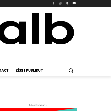
NTACT
ZËRI I PUBLIKUT
- Advertisment -