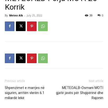
Korrik
By
Meteo Alb
-
July 25, 2022
39
0
Previous article
Next article
Shpenzimet e marrjes në
METEOALB-Osmani MOTI
sigurim, arritën vlerën 6.1
gjatë javës për Shqipërinë dhe
miliardë lekë
Rajonin