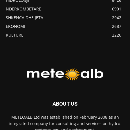
HIDROLOGJI
8426
NDERKOMBETARE
6901
SHKENCA DHE JETA
2942
EKONOMI
2687
KULTURE
2226
ABOUT US
METEOALB Ltd was established on February 2008 as an
integrated company for consulting and services on hydro-
meteorology and environment.