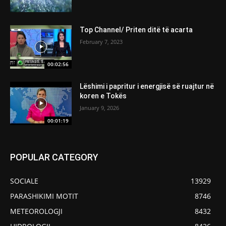
Top Channel/ Priten ditë të acarta
February 7, 2023
00:02:56
Lëshimi i papritur i energjisë së ruajtur në
koren e Tokës
January 9, 2026
00:01:19
POPULAR CATEGORY
SOCIALE
13929
PARASHIKIMI MOTIT
8746
METEOROLOGJI
8432