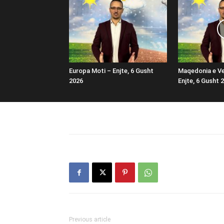
Europa Moti – Enjte, 6 Gusht
Maqedonia e Ve
2026
Enjte, 6 Gusht 
Previous article