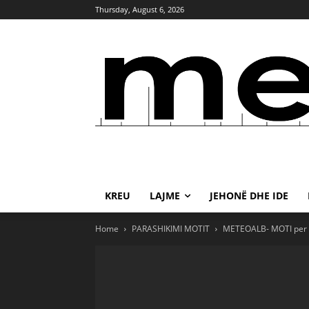
Thursday, August 6, 2026
KREU
LAJME
JEHONË DHE IDE
Home
PARASHIKIMI MOTIT
METEOALB- MOTI per S