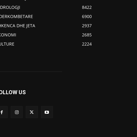
IDROLOGJI
8422
DERKOMBETARE
6900
HKENCA DHE JETA
2937
KONOMI
2685
ULTURE
2224
OLLOW US