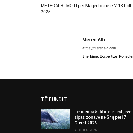
METEOALB- MOTI per Maqedonine e V 13 Prill
2025
Meteo Alb
https://meteoalb.com
Sherbime, Ekspertize, Konsulen
TË FUNDIT
Tendenca 5 ditore e reshjeve
sipas zonave ne Shqiperi 7
Gusht 2026
August 6, 2026