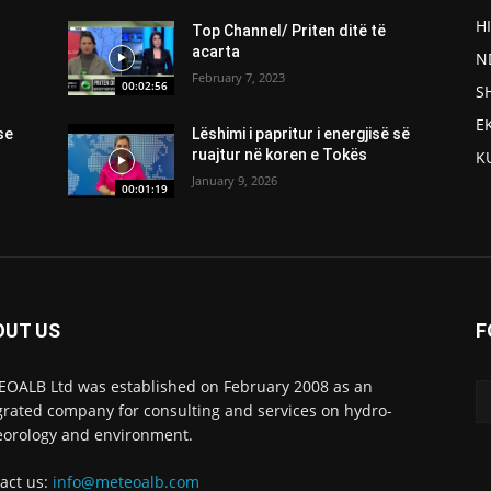
H
Top Channel/ Priten ditë të
acarta
N
February 7, 2023
00:02:56
S
E
se
Lëshimi i papritur i energjisë së
ruajtur në koren e Tokës
K
January 9, 2026
00:01:19
OUT US
F
OALB Ltd was established on February 2008 as an
grated company for consulting and services on hydro-
orology and environment.
act us:
info@meteoalb.com