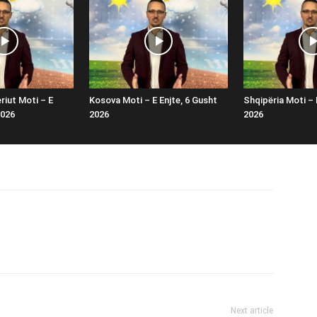
riut Moti – E
Kosova Moti – E Enjte, 6 Gusht
Shqipëria Moti – 
2026
2026
2026
Next article