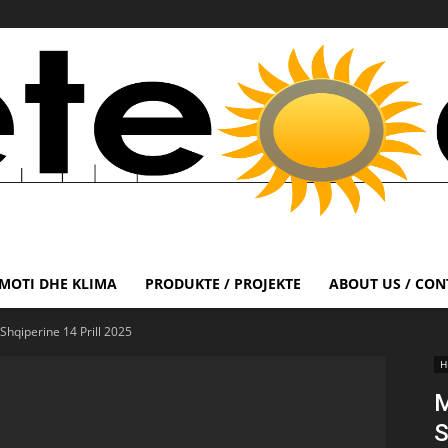
MOTI DHE KLIMA
PRODUKTE / PROJEKTE
ABOUT US / CON
hqiperine 14 Prill 2025
H
M
S