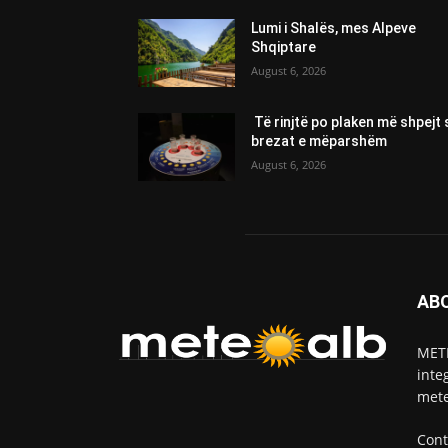
Lumi i Shalës, mes Alpeve
Shqiptare
August 6, 2026
Të rinjtë po plaken më shpejt 
brezat e mëparshëm
August 6, 2026
AB
METE
inte
mete
Cont