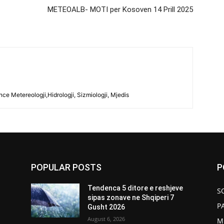
METEOALB- MOTI per Kosoven 14 Prill 2025
ce Metereologji,Hidrologji, Sizmiologji, Mjedis
POPULAR POSTS
P
Tendenca 5 ditore e reshjeve
S
sipas zonave ne Shqiperi 7
P
Gusht 2026
August 6, 2026
M