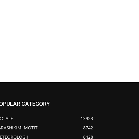
OPULAR CATEGORY
OCIALE
13923
ARASHIKIMI MOTIT
8742
ETEOROLOGJI
8428