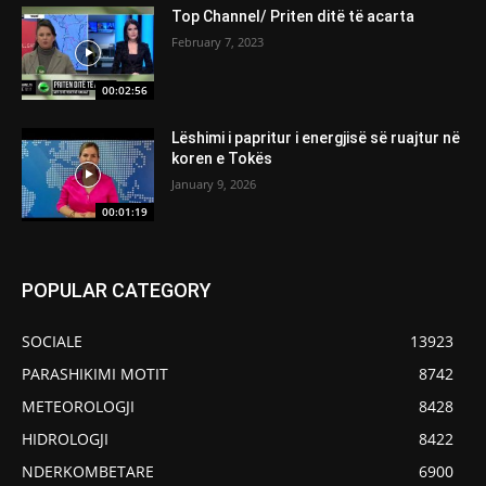
Top Channel/ Priten ditë të acarta
February 7, 2023
00:02:56
Lëshimi i papritur i energjisë së ruajtur në
koren e Tokës
January 9, 2026
00:01:19
POPULAR CATEGORY
SOCIALE
13923
PARASHIKIMI MOTIT
8742
METEOROLOGJI
8428
HIDROLOGJI
8422
NDERKOMBETARE
6900