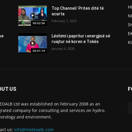
H
Top Channel/ Priten ditë të
acarta
N
February 7, 2023
00:02:56
S
E
se
Lëshimi i papritur i energjisë së
ruajtur në koren e Tokës
K
January 9, 2026
00:01:19
OUT US
F
OALB Ltd was established on February 2008 as an
grated company for consulting and services on hydro-
orology and environment.
act us:
info@meteoalb.com