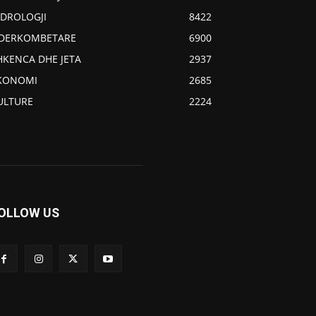
IDROLOGJI
8422
DERKOMBETARE
6900
HKENCA DHE JETA
2937
KONOMI
2685
ULTURE
2224
OLLOW US