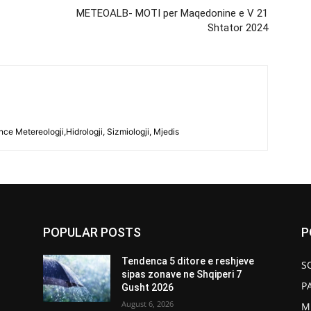
METEOALB- MOTI per Maqedonine e V 21
Shtator 2024
ce Metereologji,Hidrologji, Sizmiologji, Mjedis
POPULAR POSTS
P
Tendenca 5 ditore e reshjeve
S
sipas zonave ne Shqiperi 7
P
Gusht 2026
August 6, 2026
M