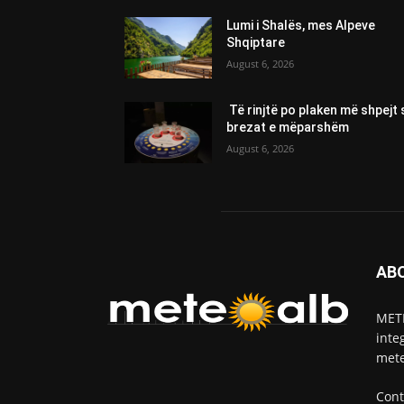
Lumi i Shalës, mes Alpeve
Shqiptare
August 6, 2026
Të rinjtë po plaken më shpejt 
brezat e mëparshëm
August 6, 2026
AB
METE
inte
mete
Cont