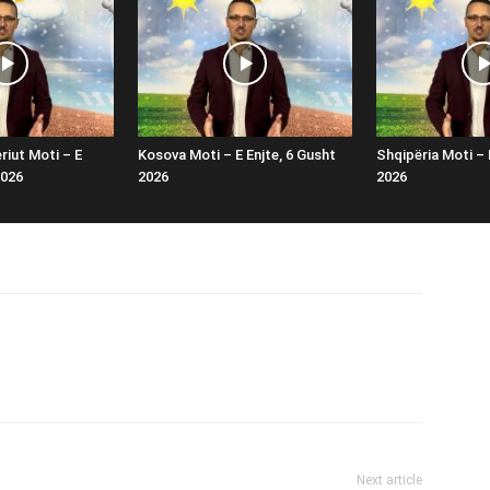
riut Moti – E
Kosova Moti – E Enjte, 6 Gusht
Shqipëria Moti – 
2026
2026
2026
Next article