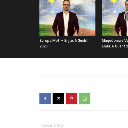
Europa Moti – Enjte, 6 Gusht
Maqedonia e Ve
2026
Enjte, 6 Gusht 
Previous article