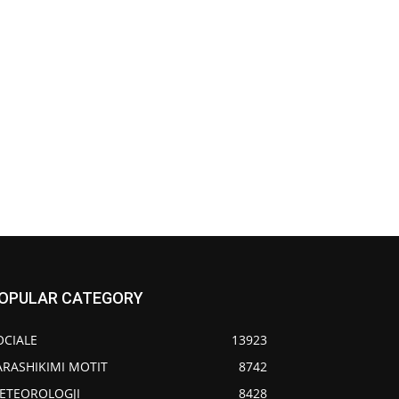
OPULAR CATEGORY
OCIALE
13923
ARASHIKIMI MOTIT
8742
ETEOROLOGJI
8428