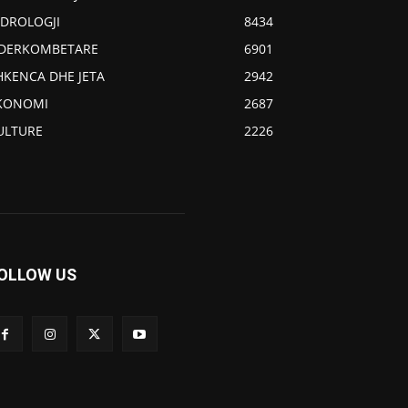
IDROLOGJI
8434
DERKOMBETARE
6901
HKENCA DHE JETA
2942
KONOMI
2687
ULTURE
2226
OLLOW US