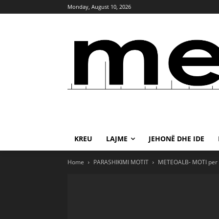
Monday, August 10, 2026
KREU
LAJME
JEHONË DHE IDE
Home
PARASHIKIMI MOTIT
METEOALB- MOTI per K