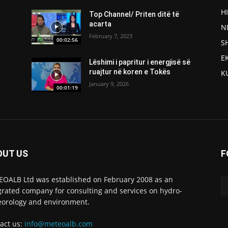
H
Top Channel/ Priten ditë të
acarta
N
February 7, 2023
00:02:56
S
E
Lëshimi i papritur i energjisë së
ruajtur në koren e Tokës
K
January 9, 2026
00:01:19
OUT US
F
OALB Ltd was established on February 2008 as an
grated company for consulting and services on hydro-
orology and environment.
act us:
info@meteoalb.com