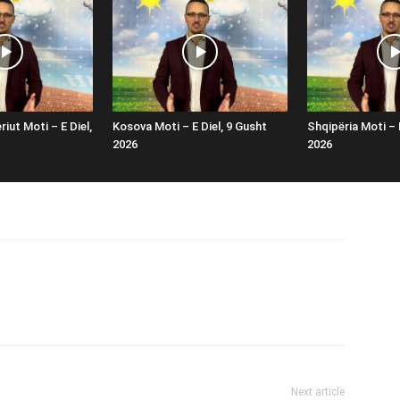
iut Moti – E Diel,
Kosova Moti – E Diel, 9 Gusht
Shqipëria Moti – 
2026
2026
Next article