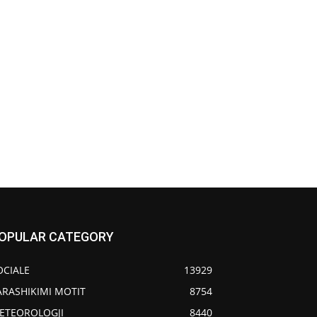
OPULAR CATEGORY
OCIALE
13929
ARASHIKIMI MOTIT
8754
ETEOROLOGJI
8440