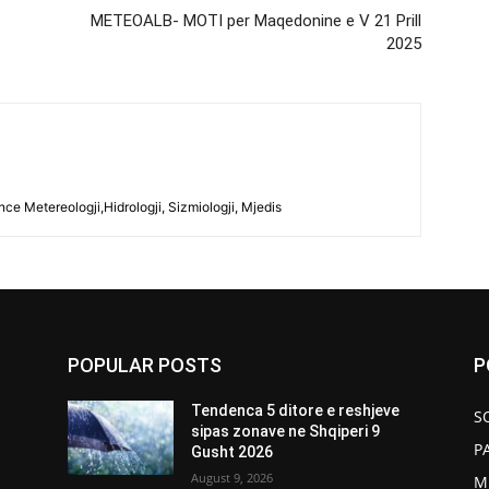
METEOALB- MOTI per Maqedonine e V 21 Prill
2025
ce Metereologji,Hidrologji, Sizmiologji, Mjedis
POPULAR POSTS
P
Tendenca 5 ditore e reshjeve
S
sipas zonave ne Shqiperi 9
P
Gusht 2026
August 9, 2026
M