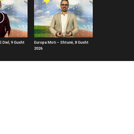
E Diel, 9 Gusht
Europa Moti – Shtunë, 8 Gusht
2026