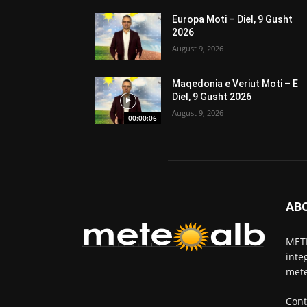
Europa Moti – Diel, 9 Gusht
2026
August 9, 2026
Maqedonia e Veriut Moti – E
Diel, 9 Gusht 2026
August 9, 2026
00:00:06
AB
METE
inte
mete
Cont