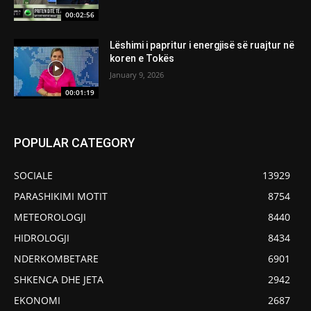
00:02:56
Lëshimi i papritur i energjisë së ruajtur në
koren e Tokës
January 9, 2026
00:01:19
POPULAR CATEGORY
SOCIALE
13929
PARASHIKIMI MOTIT
8754
METEOROLOGJI
8440
HIDROLOGJI
8434
NDERKOMBETARE
6901
SHKENCA DHE JETA
2942
EKONOMI
2687