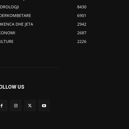
IDROLOGJI
8430
DERKOMBETARE
6901
HKENCA DHE JETA
2942
KONOMI
2687
ULTURE
2226
OLLOW US