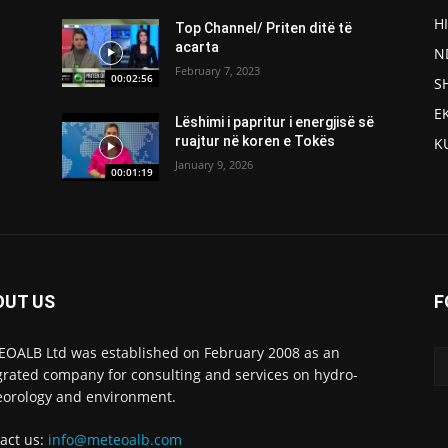
H
Top Channel/ Priten ditë të
acarta
N
February 7, 2023
00:02:56
S
E
Lëshimi i papritur i energjisë së
ruajtur në koren e Tokës
K
January 9, 2026
00:01:19
OUT US
F
OALB Ltd was established on February 2008 as an
grated company for consulting and services on hydro-
orology and environment.
act us:
info@meteoalb.com