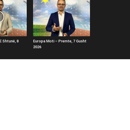
E Shtunë, 8
Europa Moti – Premte, 7 Gusht
2026