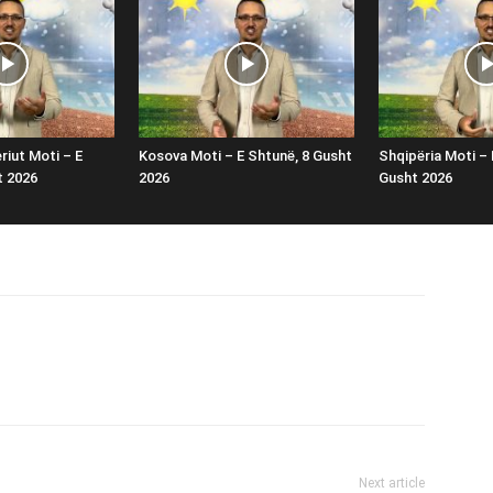
riut Moti – E
Kosova Moti – E Shtunë, 8 Gusht
Shqipëria Moti – 
t 2026
2026
Gusht 2026
Next article