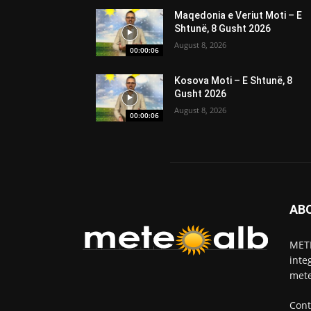
Maqedonia e Veriut Moti – E
Shtunë, 8 Gusht 2026
August 8, 2026
00:00:06
Kosova Moti – E Shtunë, 8
Gusht 2026
August 8, 2026
00:00:06
AB
METE
inte
mete
Cont