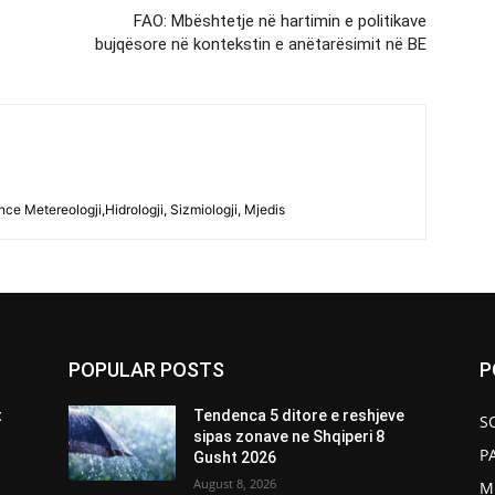
FAO: Mbështetje në hartimin e politikave
bujqësore në kontekstin e anëtarësimit në BE
ce Metereologji,Hidrologji, Sizmiologji, Mjedis
POPULAR POSTS
P
t
Tendenca 5 ditore e reshjeve
S
sipas zonave ne Shqiperi 8
P
Gusht 2026
August 8, 2026
M