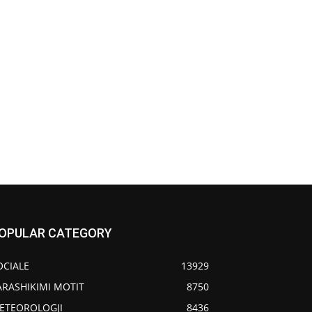
OPULAR CATEGORY
OCIALE
13929
ARASHIKIMI MOTIT
8750
ETEOROLOGJI
8436