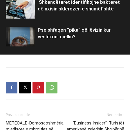
Shkencëtarët identifikojnë bakteret
që nxisin sklerozën e shumëfishtë
Pse shfaqen “pika” që lëvizin kur
vështroni qiellin?
Previous article
Next article
METEOALB-Domosdoshmëria
“Business Insider”: Turistët
mjedisore e mbrojtjes së
amerikanë zgjedhin Shqipërinë