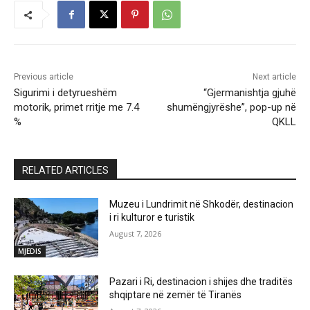
Previous article
Next article
Sigurimi i detyrueshëm
“Gjermanishtja gjuhë
motorik, primet rritje me 7.4
shumëngjyrëshe”, pop-up në
%
QKLL
RELATED ARTICLES
Muzeu i Lundrimit në Shkodër, destinacion
i ri kulturor e turistik
August 7, 2026
MJEDIS
Pazari i Ri, destinacion i shijes dhe traditës
shqiptare në zemër të Tiranës