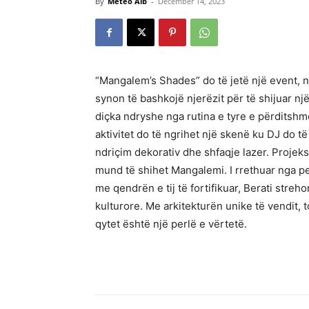
By
Meteo Alb
-
December 14, 2023
“Mangalem’s Shades” do të jetë një event, një
synon të bashkojë njerëzit për të shijuar një
diçka ndryshe nga rutina e tyre e përditshme
aktivitet do të ngrihet një skenë ku DJ do t
ndriçim dekorativ dhe shfaqje lazer. Proje
mund të shihet Mangalemi. I rrethuar nga pe
me qendrën e tij të fortifikuar, Berati str
kulturore. Me arkitekturën unike të vendit,
qytet është një perlë e vërtetë.