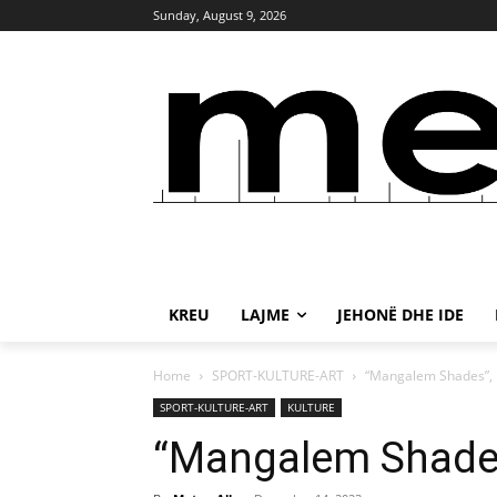
Sunday, August 9, 2026
KREU
LAJME
JEHONË DHE IDE
Home
SPORT-KULTURE-ART
“Mangalem Shades”, 
SPORT-KULTURE-ART
KULTURE
“Mangalem Shades