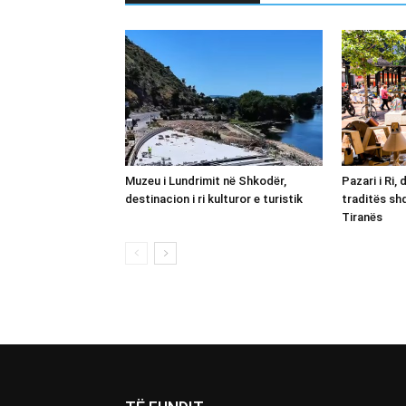
Muzeu i Lundrimit në Shkodër,
Pazari i Ri,
destinacion i ri kulturor e turistik
traditës sh
Tiranës