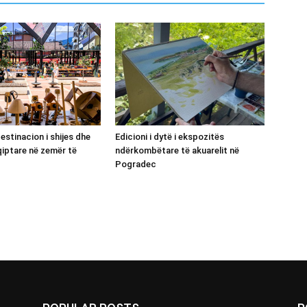
 destinacion i shijes dhe
Edicioni i dytë i ekspozitës
qiptare në zemër të
ndërkombëtare të akuarelit në
Pogradec