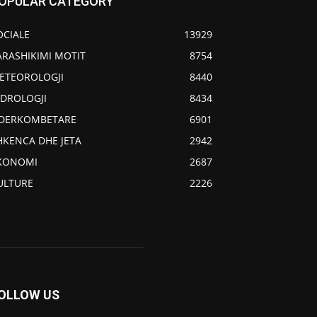
OPULAR CATEGORY
OCIALE
13929
ARASHIKIMI MOTIT
8754
ETEOROLOGJI
8440
IDROLOGJI
8434
DERKOMBETARE
6901
HKENCA DHE JETA
2942
KONOMI
2687
ULTURE
2226
OLLOW US