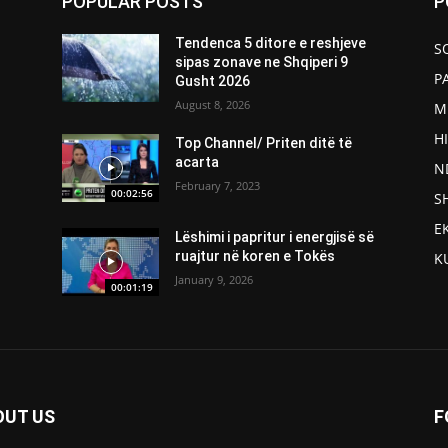
POPULAR POSTS
P
Tendenca 5 ditore e reshjeve
S
sipas zonave ne Shqiperi 9
P
Gusht 2026
August 8, 2026
M
H
Top Channel/ Priten ditë të
acarta
N
February 7, 2023
00:02:56
S
E
Lëshimi i papritur i energjisë së
ruajtur në koren e Tokës
K
January 9, 2026
00:01:19
OUT US
F