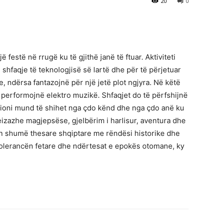
20
0
 festë në rrugë ku të gjithë janë të ftuar. Aktiviteti
 shfaqje të teknologjisë së lartë dhe për të përjetuar
, ndërsa fantazojnë për një jetë plot ngjyra. Në këtë
ë performojnë elektro muzikë. Shfaqjet do të përfshijnë
ksioni mund të shihet nga çdo kënd dhe nga çdo anë ku
izazhe magjepsëse, gjelbërim i harlisur, aventura dhe
ehon shumë thesare shqiptare me rëndësi historike dhe
 tolerancën fetare dhe ndërtesat e epokës otomane, ky