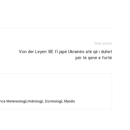
Next article
Von der Leyen: BE t’i japë Ukrainës atë që i duhet
për të qenë e fortë
ce Metereologji,Hidrologji, Sizmiologji, Mjedis