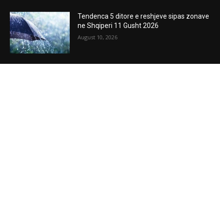
Tendenca 5 ditore e reshjeve sipas zonave
ne Shqiperi 11 Gusht 2026
August 10, 2026
Gjon Mili
August 10, 2026
Gjermania synon të parandalojë mbylljen
e fabrikave të Volkswagenit
August 10, 2026
POPULAR POSTS
Tendenca 5 ditore e reshjeve sipas zonave