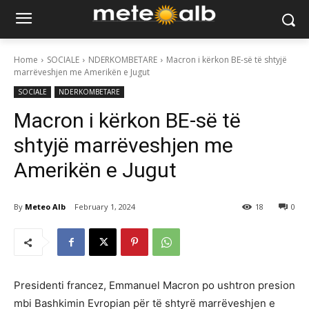
Home
SOCIALE
NDERKOMBETARE
Macron i kërkon BE-së të shtyjë
marrëveshjen me Amerikën e Jugut
SOCIALE
NDERKOMBETARE
Macron i kërkon BE-së të
shtyjë marrëveshjen me
Amerikën e Jugut
By
Meteo Alb
February 1, 2024
18
0
Presidenti francez, Emmanuel Macron po ushtron presion
mbi Bashkimin Evropian për të shtyrë marrëveshjen e