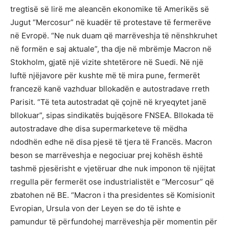
tregtisë së lirë me aleancën ekonomike të Amerikës së
Jugut “Mercosur” në kuadër të protestave të fermerëve
në Evropë. “Ne nuk duam që marrëveshja të nënshkruhet
në formën e saj aktuale”, tha dje në mbrëmje Macron në
Stokholm, gjatë një vizite shtetërore në Suedi. Në një
luftë njëjavore për kushte më të mira pune, fermerët
francezë kanë vazhduar bllokadën e autostradave rreth
Parisit. “Të teta autostradat që çojnë në kryeqytet janë
bllokuar”, sipas sindikatës bujqësore FNSEA. Bllokada të
autostradave dhe disa supermarketeve të mëdha
ndodhën edhe në disa pjesë të tjera të Francës. Macron
beson se marrëveshja e negociuar prej kohësh është
tashmë pjesërisht e vjetëruar dhe nuk imponon të njëjtat
rregulla për fermerët ose industrialistët e “Mercosur” që
zbatohen në BE. “Macron i tha presidentes së Komisionit
Evropian, Ursula von der Leyen se do të ishte e
pamundur të përfundohej marrëveshja për momentin për