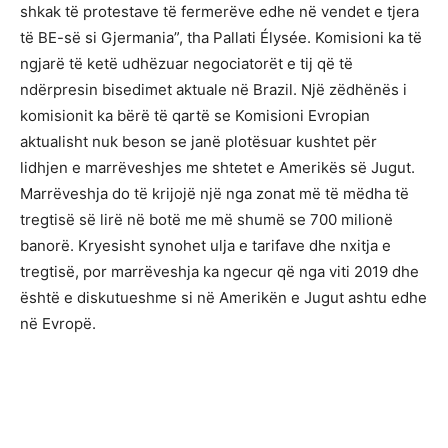
shkak të protestave të fermerëve edhe në vendet e tjera
të BE-së si Gjermania”, tha Pallati Élysée. Komisioni ka të
ngjarë të ketë udhëzuar negociatorët e tij që të
ndërpresin bisedimet aktuale në Brazil. Një zëdhënës i
komisionit ka bërë të qartë se Komisioni Evropian
aktualisht nuk beson se janë plotësuar kushtet për
lidhjen e marrëveshjes me shtetet e Amerikës së Jugut.
Marrëveshja do të krijojë një nga zonat më të mëdha të
tregtisë së lirë në botë me më shumë se 700 milionë
banorë. Kryesisht synohet ulja e tarifave dhe nxitja e
tregtisë, por marrëveshja ka ngecur që nga viti 2019 dhe
është e diskutueshme si në Amerikën e Jugut ashtu edhe
në Evropë.