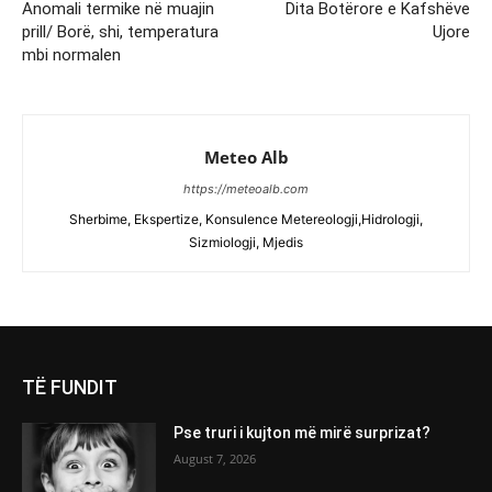
Anomali termike në muajin
Dita Botërore e Kafshëve
prill/ Borë, shi, temperatura
Ujore
mbi normalen
Meteo Alb
https://meteoalb.com
Sherbime, Ekspertize, Konsulence Metereologji,Hidrologji,
Sizmiologji, Mjedis
TË FUNDIT
Pse truri i kujton më mirë surprizat?
August 7, 2026