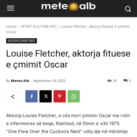
Home
SPORT-KULTURE-ART
Louise Fletcher, aktorja fituese e çmimit
Oscar
NDERKOMBETARE
Louise Fletcher, aktorja fituese
e çmimit Oscar
By
Meteo Alb
September 26, 2022
33
0
Aktorja Louise Fletcher, e cila mori çmimin Oscar me rolin
e infermieres së keqe, Ratched, në filmin e vitit 1975
“One Flew Over the Cuckoo’s Nest” vdiq dje në mbrëmje