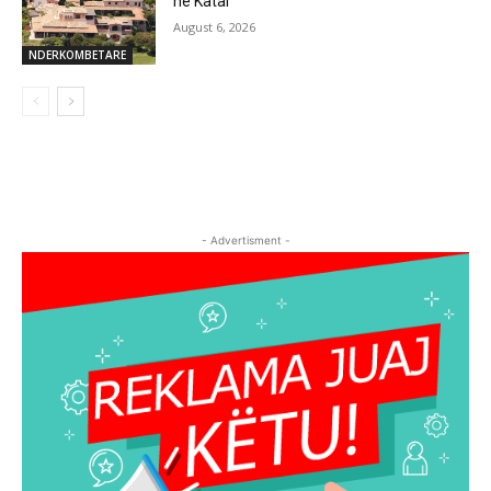
në Katar
August 6, 2026
NDERKOMBETARE
- Advertisment -