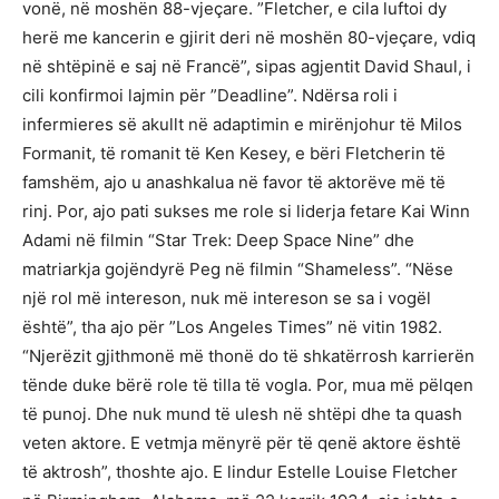
vonë, në moshën 88-vjeçare. ”Fletcher, e cila luftoi dy
herë me kancerin e gjirit deri në moshën 80-vjeçare, vdiq
në shtëpinë e saj në Francë”, sipas agjentit David Shaul, i
cili konfirmoi lajmin për ”Deadline”. Ndërsa roli i
infermieres së akullt në adaptimin e mirënjohur të Milos
Formanit, të romanit të Ken Kesey, e bëri Fletcherin të
famshëm, ajo u anashkalua në favor të aktorëve më të
rinj. Por, ajo pati sukses me role si liderja fetare Kai Winn
Adami në filmin “Star Trek: Deep Space Nine” dhe
matriarkja gojëndyrë Peg në filmin “Shameless”. “Nëse
një rol më intereson, nuk më intereson se sa i vogël
është”, tha ajo për ”Los Angeles Times” në vitin 1982.
“Njerëzit gjithmonë më thonë do të shkatërrosh karrierën
tënde duke bërë role të tilla të vogla. Por, mua më pëlqen
të punoj. Dhe nuk mund të ulesh në shtëpi dhe ta quash
veten aktore. E vetmja mënyrë për të qenë aktore është
të aktrosh”, thoshte ajo. E lindur Estelle Louise Fletcher