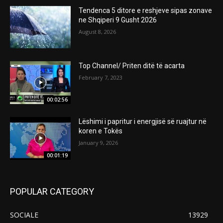
Tendenca 5 ditore e reshjeve sipas zonave
ne Shqiperi 9 Gusht 2026
August 8, 2026
Top Channel/ Priten ditë të acarta
February 7, 2023
00:02:56
Lëshimi i papritur i energjisë së ruajtur në
koren e Tokës
January 9, 2026
00:01:19
POPULAR CATEGORY
SOCIALE
13929