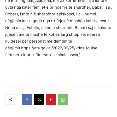
në Birmingham, Alabama, më 22 korrik 1934, ajo ishte e
dyta nga katër fëmijët e prindërve të shurdhër. Babai i saj,
Robert, ishte një shërbëtor episkopal, i cili humbi
dëgjimin kur u godit nga rrufeja në moshën katërvjeçare.
Nëna e saj, Estelle, u lind e shurdhër. Babai i saj e kalonte
pjesën më të madhe të kohës larg shtëpisë, ndërsa
kujdesej për personat me dëmtim të
dëgjimit.https://ata.gov.al/2022/09/25/vdes-louise-
fletcher-aktorja-fituese-e-cmimit-oscar/