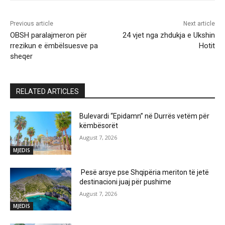
Previous article
Next article
OBSH paralajmeron për
24 vjet nga zhdukja e Ukshin
rrezikun e ëmbëlsuesve pa
Hotit
sheqer
RELATED ARTICLES
Bulevardi “Epidamn” në Durrës vetëm për
këmbësorët
August 7, 2026
MJEDIS
Pesë arsye pse Shqipëria meriton të jetë
destinacioni juaj për pushime
August 7, 2026
MJEDIS