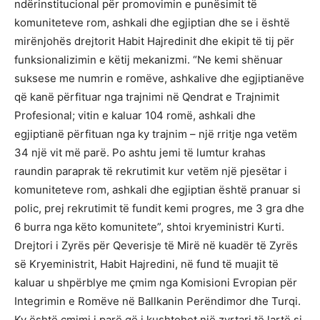
ndërinstitucional për promovimin e punësimit të
komuniteteve rom, ashkali dhe egjiptian dhe se i është
mirënjohës drejtorit Habit Hajredinit dhe ekipit të tij për
funksionalizimin e këtij mekanizmi. “Ne kemi shënuar
suksese me numrin e romëve, ashkalive dhe egjiptianëve
që kanë përfituar nga trajnimi në Qendrat e Trajnimit
Profesional; vitin e kaluar 104 romë, ashkali dhe
egjiptianë përfituan nga ky trajnim – një rritje nga vetëm
34 një vit më parë. Po ashtu jemi të lumtur krahas
raundin paraprak të rekrutimit kur vetëm një pjesëtar i
komuniteteve rom, ashkali dhe egjiptian është pranuar si
polic, prej rekrutimit të fundit kemi progres, me 3 gra dhe
6 burra nga këto komunitete”, shtoi kryeministri Kurti.
Drejtori i Zyrës për Qeverisje të Mirë në kuadër të Zyrës
së Kryeministrit, Habit Hajredini, në fund të muajit të
kaluar u shpërblye me çmim nga Komisioni Evropian për
Integrimin e Romëve në Ballkanin Perëndimor dhe Turqi.
Ky është çmimi i parë që i kushtohet një zyrtari të lartë si