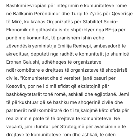
Bashkimi Evropian për integrimin e komuniteteve rome
në Ballkanin Perëndimor dhe Turqi të Zyrës për Qeverisje
të Mirë, ku krahas Organizatës për Stabilitet Socio-
Ekonomik që gjithashtu ishte shpërblyer nga BE-ja për
punë me komunitet, të pranishëm ishin edhe
zëvendëskryeministrja Emilija Rexhepi, ambasadorë të
akredituar, deputeti nga radhët e komunitetit jo shumicë
Erxhan Galushi, udhëheqës të organizatave
ndërkombëtare e drejtues të organizatave të shoqërisë
civile. “Komunitetet dhe diversiteti janë pasuri për
Kosovën, por ne i dimë sfidat që ekzistojnë për
bashkëqytetarët tonë romë, ashkali dhe egjiptianë. Jemi
të përkushtuar që së bashku me shoqërinë civile dhe
partnerët ndërkombëtarë do t’i tejkalojmë këto sfida për
realizimin e plotë të të drejtave të komuniteteve. Në
veçanti, jam i lumtur për Strategjinë për avancimin e të
drejtave të komuniteteve rom dhe ashkali, të cilën