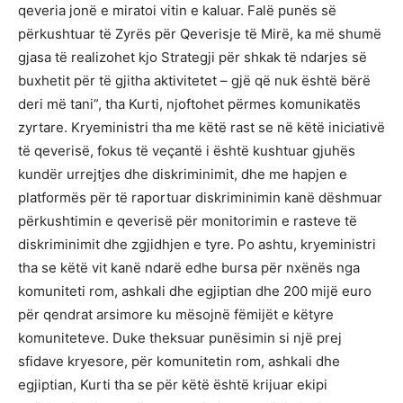
qeveria jonë e miratoi vitin e kaluar. Falë punës së
përkushtuar të Zyrës për Qeverisje të Mirë, ka më shumë
gjasa të realizohet kjo Strategji për shkak të ndarjes së
buxhetit për të gjitha aktivitetet – gjë që nuk është bërë
deri më tani”, tha Kurti, njoftohet përmes komunikatës
zyrtare. Kryeministri tha me këtë rast se në këtë iniciativë
të qeverisë, fokus të veçantë i është kushtuar gjuhës
kundër urrejtjes dhe diskriminimit, dhe me hapjen e
platformës për të raportuar diskriminimin kanë dëshmuar
përkushtimin e qeverisë për monitorimin e rasteve të
diskriminimit dhe zgjidhjen e tyre. Po ashtu, kryeministri
tha se këtë vit kanë ndarë edhe bursa për nxënës nga
komuniteti rom, ashkali dhe egjiptian dhe 200 mijë euro
për qendrat arsimore ku mësojnë fëmijët e këtyre
komuniteteve. Duke theksuar punësimin si një prej
sfidave kryesore, për komunitetin rom, ashkali dhe
egjiptian, Kurti tha se për këtë është krijuar ekipi