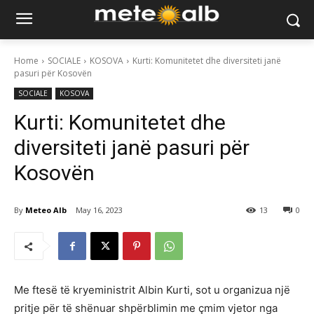
Home
SOCIALE
KOSOVA
Kurti: Komunitetet dhe diversiteti janë
pasuri për Kosovën
SOCIALE
KOSOVA
Kurti: Komunitetet dhe
diversiteti janë pasuri për
Kosovën
By
Meteo Alb
May 16, 2023
13
0
Me ftesë të kryeministrit Albin Kurti, sot u organizua një
pritje për të shënuar shpërblimin me çmim vjetor nga