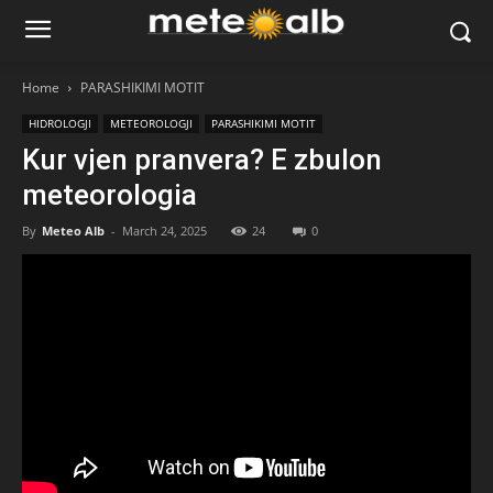
Home
PARASHIKIMI MOTIT
HIDROLOGJI
METEOROLOGJI
PARASHIKIMI MOTIT
Kur vjen pranvera? E zbulon
meteorologia
By
Meteo Alb
-
March 24, 2025
24
0