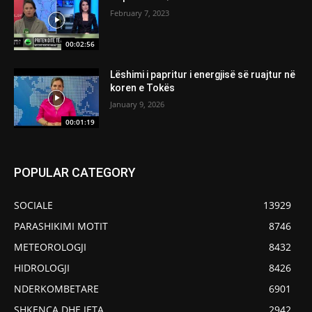
February 7, 2023
00:02:56
Lëshimi i papritur i energjisë së ruajtur në
koren e Tokës
January 9, 2026
00:01:19
POPULAR CATEGORY
SOCIALE
13929
PARASHIKIMI MOTIT
8746
METEOROLOGJI
8432
HIDROLOGJI
8426
NDERKOMBETARE
6901
SHKENCA DHE JETA
2942