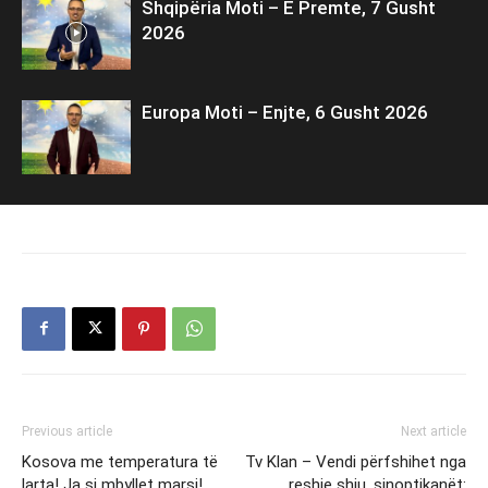
Shqipëria Moti – E Premte, 7 Gusht
2026
Europa Moti – Enjte, 6 Gusht 2026
Previous article
Next article
Kosova me temperatura të
Tv Klan – Vendi përfshihet nga
larta! Ja si mbyllet marsi!
reshje shiu, sinoptikanët: